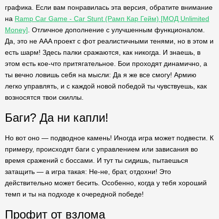
графика. Если вам понравилась эта версия, обратите внимание
на
Ramp Car Game - Car Stunt (Рамп Кар Гейм) [МОД Unlimited
Money]
. Отличное дополнение с улучшенным функционалом.
Да, это не AAA проект с фот реалистичными тенями, но в этом и
есть шарм! Здесь палки сражаются, как никогда. И знаешь, в
этом есть кое-что притягательное. Бои проходят динамично, а
ты вечно ловишь себя на мысли: Да я же все смогу! Армию
легко управлять, и с каждой новой победой ты чувствуешь, как
возносятся твои скиллы.
Баги? Да ни капли!
Но вот оно — подводное камень! Иногда игра может подвести. К
примеру, происходят баги с управлением или зависания во
время сражений с боссами. И тут ты сидишь, пытаешься
затащить — а игра такая: Не-не, брат, отдохни! Это
действительно может бесить. Особенно, когда у тебя хороший
темп и ты на подходе к очередной победе!
Профит от взлома