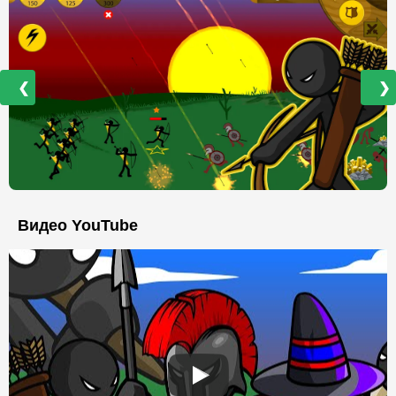
❮
❯
Видео YouTube