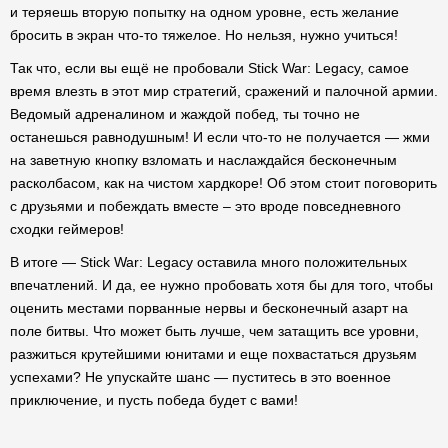
и теряешь вторую попытку на одном уровне, есть желание
бросить в экран что-то тяжелое. Но нельзя, нужно учиться!
Так что, если вы ещё не пробовали Stick War: Legacy, самое
время влезть в этот мир стратегий, сражений и палочной армии.
Ведомый адреналином и жаждой побед, ты точно не
останешься равнодушным! И если что-то не получается — жми
на заветную кнопку взломать и наслаждайся бесконечным
расколбасом, как на чистом хардкоре! Об этом стоит поговорить
с друзьями и побеждать вместе – это вроде повседневного
сходки геймеров!
В итоге — Stick War: Legacy оставила много положительных
впечатлений. И да, ее нужно пробовать хотя бы для того, чтобы
оценить местами порванные нервы и бесконечный азарт на
поле битвы. Что может быть лучше, чем затащить все уровни,
разжиться крутейшими юнитами и еще похвастаться друзьям
успехами? Не упускайте шанс — пуститесь в это военное
приключение, и пусть победа будет с вами!