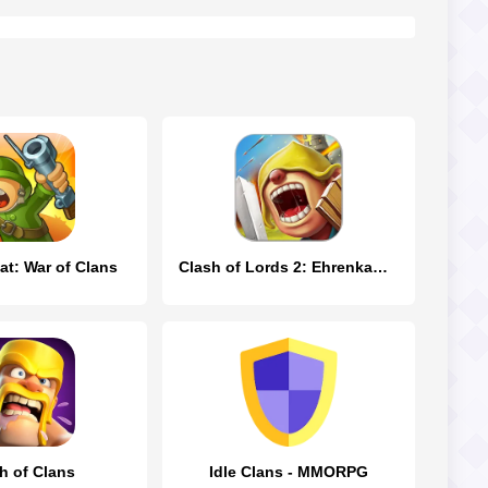
at: War of Clans
Clash of Lords 2: Ehrenkampf
h of Clans
Idle Clans - MMORPG