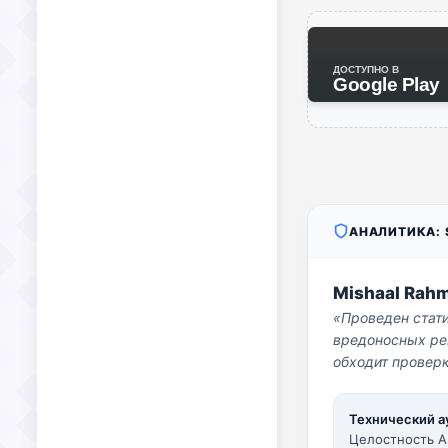
ДОСТУПНО В
Google Play
АНАЛИТИКА: S
Mishaal Rah
«Проведен стат
вредоносных per
обходит проверк
Технический а
Целостность A