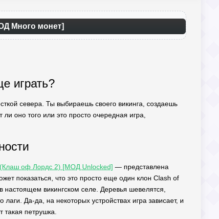
МОД Много монет]
ще играть?
жесткой севера. Ты выбираешь своего викинга, создаешь
 ли оно того или это просто очередная игра,
ности
f (Клаш оф Лордс 2) [МОД Unlocked]
— представлена
ет показаться, что это просто еще один клон Clash of
о в настоящем викингском селе. Деревья шевелятся,
 лаги. Да-да, на некоторых устройствах игра зависает, и
т такая петрушка.