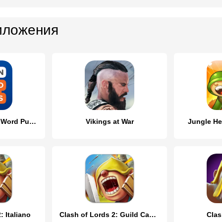
иложения
Words of Clans — Word Puzzle
Vikings at War
Jungle He
: Italiano
Clash of Lords 2: Guild Castle
Clas