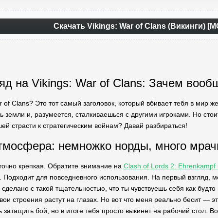
Скачать Vikings: War of Clans (Викинги) [
д на Vikings: War of Clans: Зачем вооб
ar of Clans? Это тот самый заголовок, который вбивает тебя в мир 
земли и, разумеется, сталкиваешься с другими игроками. Но стоит
ей страсти к стратегическим войнам? Давай разбираться!
тмосфера: немножко норды, много мрач
точно крепкая. Обратите внимание на
Clash of Lords 2: Ehrenkamp
 Подходит для повседневного использования. На первый взгляд, мож
се сделано с такой тщательностью, что ты чувствуешь себя как будт
вои строения растут на глазах. Но вот что меня реально бесит — это
 затащить бой, но в итоге тебя просто выкинет на рабочий стол. Во