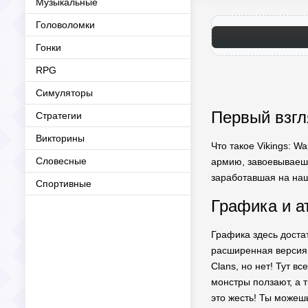
Музыкальные
Головоломки
Гонки
RPG
Симуляторы
Первый взгля
Стратегии
Викторины
Что такое Vikings: W
Словесные
армию, завоевываешь 
заработавшая на наш
Спортивные
Графика и а
Графика здесь доста
расширенная версия.
Clans, но нет! Тут в
монстры ползают, а т
это жесть! Ты можешь