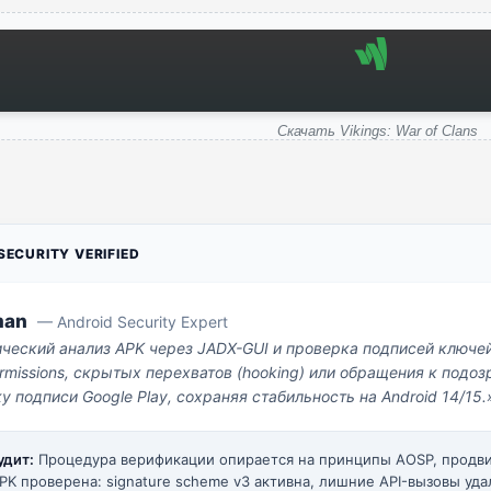
Скачать Vikings: War of Clans
ECURITY VERIFIED
man
— Android Security Expert
ический анализ APK через JADX-GUI и проверка подписей ключе
missions, скрытых перехватов (hooking) или обращения к под
у подписи Google Play, сохраняя стабильность на Android 14/15.
удит:
Процедура верификации опирается на принципы AOSP, прод
PK проверена: signature scheme v3 активна, лишние API-вызовы уда