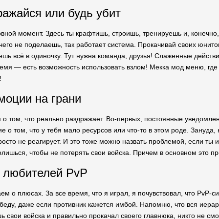
ражайся или будь убит
вной момент. Здесь ты крафтишь, строишь, тренируешь и, конечно
чего не поделаешь, так работает система. Прокачивай своих юнитов
аешь всё в одиночку. Тут нужна команда, друзья! Слаженные дейст
емя — есть возможность использовать взлом! Мекка мод меню, где у
!
эмоции на грани
м о том, что реально раздражает. Во-первых, постоянные уведомле
 о том, что у тебя мало ресурсов или что-то в этом роде. Зануда,
просто не реагирует. И это тоже можно назвать проблемой, если ты 
лишься, чтобы не потерять свои войска. Причем в основном это пр
 любителей PvP
ем о плюсах. За все время, что я играл, я почувствовал, что PvP-
беду, даже если противник кажется имбой. Напомню, что вся иерарх
 свои войска и правильно прокачал своего главнюка, никто не смож