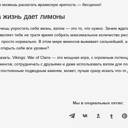
о можешь раскатать вражескую крепость — бесценно!
а жизнь дает лимоны
очешь упростить себе жизнь, взлом — это то, что нужно. Зачем жда
воляет тебе не тратя время собрать максимальное количество ресу
о просто нормально. В этом мире викингов выживает сильнейший, а 
открыть себе все уровни?
казать: Vikings: War of Clans — это мощная игра, с огромным потен
икингов, сотрудничать с друзьями и даже использовать взлом для 
 постоянным подводным камням, может, лучше сразу искать что-то др
Мы в социальных сетях: