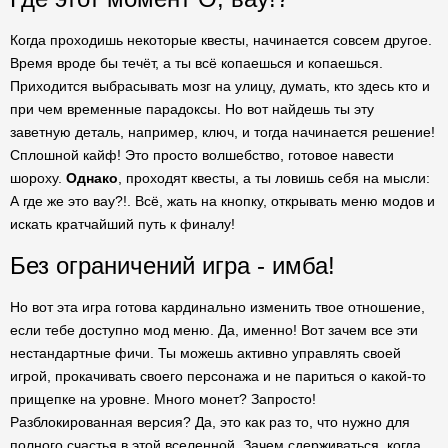
Когда проходишь некоторые квесты, начинается совсем другое.
Время вроде бы течёт, а ты всё копаешься и копаешься.
Приходится выбрасывать мозг на улицу, думать, кто здесь кто и
при чем временные парадоксы. Но вот найдешь ты эту
заветную деталь, например, ключ, и тогда начинается решение!
Сплошной кайф! Это просто волшебство, готовое навести
шороху.
Однако
, проходят квесты, а ты ловишь себя на мысли:
А где же это вау?!. Всё, жать на кнопку, открывать меню модов и
искать кратчайший путь к финалу!
Без ограничений игра - имба!
Но вот эта игра готова кардинально изменить твое отношение,
если тебе доступно мод меню. Да, именно! Вот зачем все эти
нестандартные фичи. Ты можешь активно управлять своей
игрой, прокачивать своего персонажа и не париться о какой-то
прищепке на уровне. Много монет? Запросто!
Разблокированная версия? Да, это как раз то, что нужно для
полного счастья в этой вселенной. Зачем сдерживаться, когда