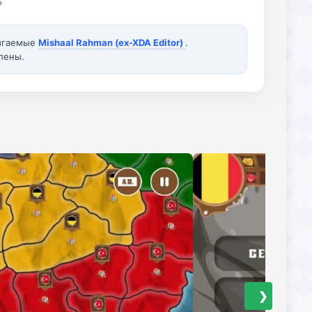
»
вигаемые
Mishaal Rahman (ex-XDA Editor)
.
лены.
❯