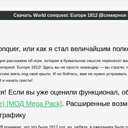
Скачать World conquest: Europe 1812 (Всемирное
onquer, или как я стал величайшим пол
дня расскажем об игре, которая в буквальном смысле перенесет вас
Conquest: Europe 1812! Здесь вы не просто командир — вы стратег,
ссию взять под своё крыло. И не бойтесь, вам не нужно устраиват
 и начать грести!
я! Если вы уже оценили функционал, о
е) [МОД Mega Pack]
. Расширенные возм
 графику
 Я понимаю, что это была 1812 год, но, ребята, в ожиданиях было 