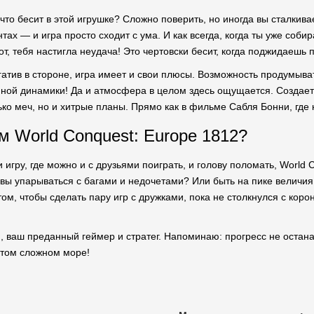
 что бесит в этой игрушке? Сложно поверить, но иногда вы сталк
х — и игра просто сходит с ума. И как всегда, когда ты уже собир
т, тебя настигла неудача! Это чертовски бесит, когда поджидаешь
гатив в стороне, игра имеет и свои плюсы. Возможность продумыва
нной динамики! Да и атмосфера в целом здесь ощущается. Создает
ько меч, но и хитрые планы. Прямо как в фильме Сабля Бонни, где 
м World Conquest: Europe 1812?
 игру, где можно и с друзьями поиграть, и голову поломать, World 
и вы упарываться с багами и недочетами? Или быть на пике величи
том, чтобы сделать пару игр с дружками, пока не столкнулся с кор
и, ваш преданный геймер и стратег. Напоминаю: прогресс не остана
 этом сложном море!