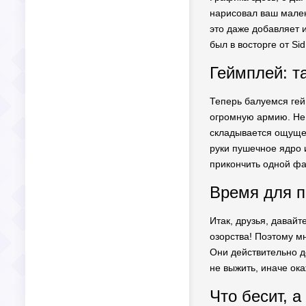
нарисовал ваш мален
это даже добавляет и
был в восторге от Sid 
Геймплей: т
Теперь балуемся гей
огромную армию. Не 
складывается ощущен
руки пушечное ядро и
прикончить одной фа
Время для п
Итак, друзья, давайт
озорства! Поэтому м
Они действительно до
не выжить, иначе ок
Что бесит, а