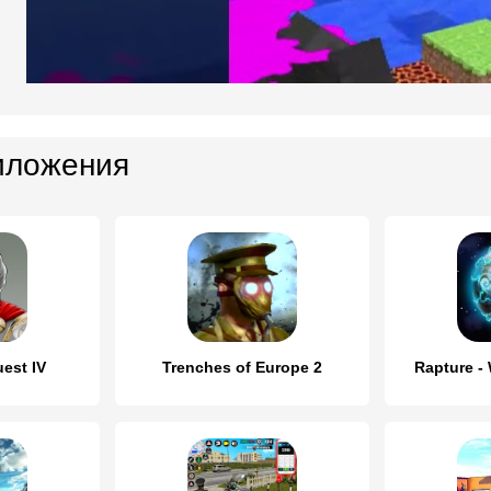
иложения
est IV
Trenches of Europe 2
Rapture -