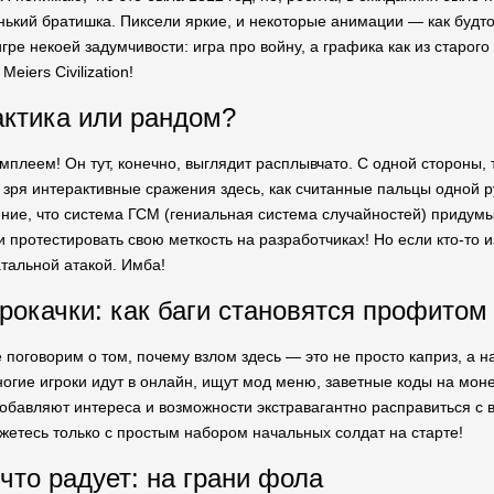
ький братишка. Пиксели яркие, и некоторые анимации — как будто 
гре некоей задумчивости: игра про войну, а графика как из старог
Meiers Civilization!
актика или рандом?
мплеем! Он тут, конечно, выглядит расплывчато. С одной стороны, 
зря интерактивные сражения здесь, как считанные пальцы одной ру
ие, что система ГСМ (гениальная система случайностей) придумыв
 протестировать свою меткость на разработчиках! Но если кто-то и
тальной атакой. Имба!
рокачки: как баги становятся профитом
е поговорим о том, почему взлом здесь — это не просто каприз, а
ногие игроки идут в онлайн, ищут мод меню, заветные коды на мон
бавляют интереса и возможности экстравагантно расправиться с вр
ажетесь только с простым набором начальных солдат на старте!
 что радует: на грани фола