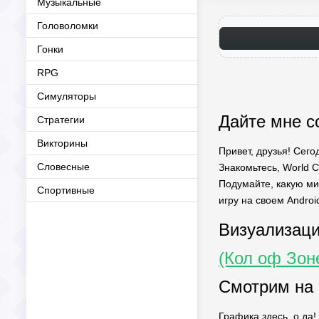
Музыкальные
Головоломки
Гонки
RPG
Симуляторы
Дайте мне c
Стратегии
Викторины
Привет, друзья! Сего
Словесные
Знакомьтесь, World 
Подумайте, какую ми
Спортивные
игру на своем Android
Визуализаци
(Кол оф Зон
Смотрим на
Графика здесь, о да!