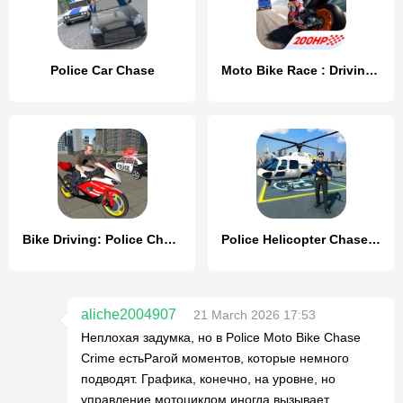
Police Car Chase
Moto Bike Race : Driving Car
Bike Driving: Police Chase
Police Helicopter Chase Game
aliche2004907
21 March 2026 17:53
Неплохая задумка, но в Police Moto Bike Chase
Crime естьParой моментов, которые немного
подводят. Графика, конечно, на уровне, но
управление мотоциклом иногда вызывает