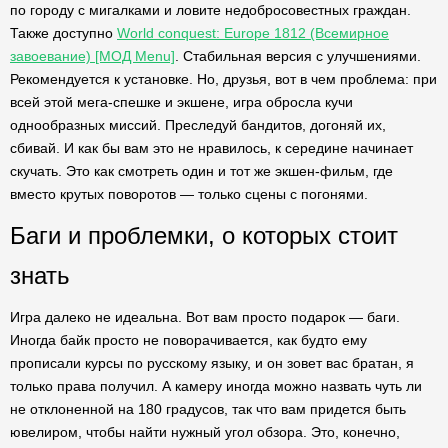
по городу с мигалками и ловите недобросовестных граждан.
Также доступно
World conquest: Europe 1812 (Всемирное
завоевание) [МОД Menu]
. Стабильная версия с улучшениями.
Рекомендуется к установке. Но, друзья, вот в чем проблема: при
всей этой мега-спешке и экшене, игра обросла кучи
однообразных миссий. Преследуй бандитов, догоняй их,
сбивай. И как бы вам это не нравилось, к середине начинает
скучать. Это как смотреть один и тот же экшен-фильм, где
вместо крутых поворотов — только сцены с погонями.
Баги и проблемки, о которых стоит
знать
Игра далеко не идеальна. Вот вам просто подарок — баги.
Иногда байк просто не поворачивается, как будто ему
прописали курсы по русскому языку, и он зовет вас братан, я
только права получил. А камеру иногда можно назвать чуть ли
не отклоненной на 180 градусов, так что вам придется быть
ювелиром, чтобы найти нужный угол обзора. Это, конечно,