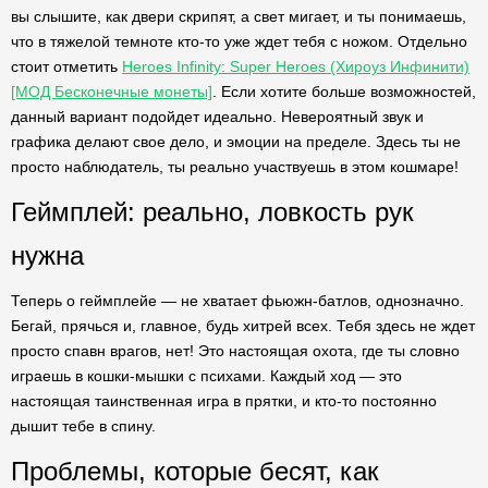
вы слышите, как двери скрипят, а свет мигает, и ты понимаешь,
что в тяжелой темноте кто-то уже ждет тебя с ножом. Отдельно
стоит отметить
Heroes Infinity: Super Heroes (Хироуз Инфинити)
[МОД Бесконечные монеты]
. Если хотите больше возможностей,
данный вариант подойдет идеально. Невероятный звук и
графика делают свое дело, и эмоции на пределе. Здесь ты не
просто наблюдатель, ты реально участвуешь в этом кошмаре!
Геймплей: реально, ловкость рук
нужна
Теперь о геймплейе — не хватает фьюжн-батлов, однозначно.
Бегай, прячься и, главное, будь хитрей всех. Тебя здесь не ждет
просто спавн врагов, нет! Это настоящая охота, где ты словно
играешь в кошки-мышки с психами. Каждый ход — это
настоящая таинственная игра в прятки, и кто-то постоянно
дышит тебе в спину.
Проблемы, которые бесят, как