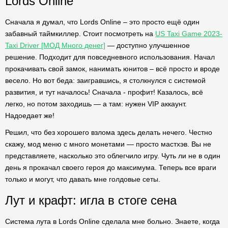
Lords Online
Сначала я думал, что Lords Online – это просто ещё один
забавный таймкиллер. Стоит посмотреть на
US Taxi Game 2023-
Taxi Driver [МОД Много денег]
— доступно улучшенное
решение. Подходит для повседневного использования. Начал
прокачивать свой замок, нанимать юнитов – всё просто и вроде
весело. Но вот беда: заигравшись, я столкнулся с системой
развития, и тут началось! Сначала - профит! Казалось, всё
легко, но потом заходишь — а там: нужен VIP аккаунт.
Надоедает же!
Решил, что без хорошего взлома здесь делать нечего. Честно
скажу, мод меню с много монетами — просто мастхэв. Вы не
представляете, насколько это облегчило игру. Чуть ли не в один
день я прокачал своего героя до максимума. Теперь все враги
только и могут, что давать мне голдовые сеты.
Лут и крафт: игла в стоге сена
Система лута в Lords Online сделала мне больно. Знаете, когда