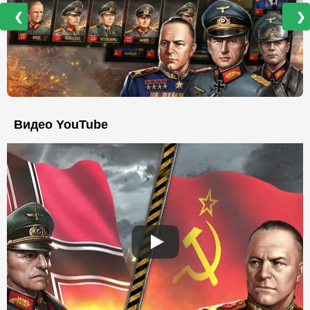
❮
❯
Видео YouTube