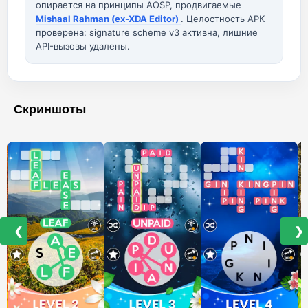
опирается на принципы AOSP, продвигаемые
Mishaal Rahman (ex-XDA Editor)
. Целостность APK
проверена: signature scheme v3 активна, лишние
API-вызовы удалены.
Скриншоты
❮
❯