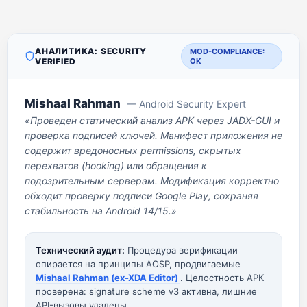
АНАЛИТИКА: SECURITY
MOD-COMPLIANCE:
VERIFIED
OK
Mishaal Rahman
— Android Security Expert
«Проведен статический анализ APK через JADX-GUI и
проверка подписей ключей. Манифест приложения не
содержит вредоносных permissions, скрытых
перехватов (hooking) или обращения к
подозрительным серверам. Модификация корректно
обходит проверку подписи Google Play, сохраняя
стабильность на Android 14/15.»
Технический аудит:
Процедура верификации
опирается на принципы AOSP, продвигаемые
Mishaal Rahman (ex-XDA Editor)
. Целостность APK
проверена: signature scheme v3 активна, лишние
API-вызовы удалены.