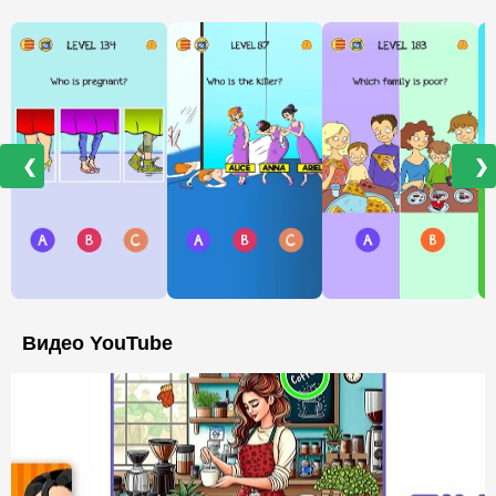
❮
❯
Видео YouTube