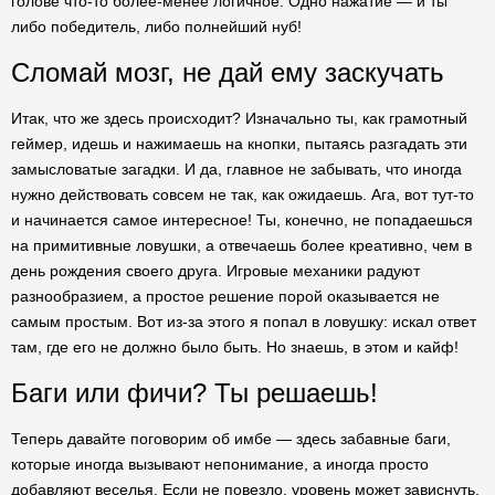
голове что-то более-менее логичное. Одно нажатие — и ты
либо победитель, либо полнейший нуб!
Сломай мозг, не дай ему заскучать
Итак, что же здесь происходит? Изначально ты, как грамотный
геймер, идешь и нажимаешь на кнопки, пытаясь разгадать эти
замысловатые загадки. И да, главное не забывать, что иногда
нужно действовать совсем не так, как ожидаешь. Ага, вот тут-то
и начинается самое интересное! Ты, конечно, не попадаешься
на примитивные ловушки, а отвечаешь более креативно, чем в
день рождения своего друга. Игровые механики радуют
разнообразием, а простое решение порой оказывается не
самым простым. Вот из-за этого я попал в ловушку: искал ответ
там, где его не должно было быть. Но знаешь, в этом и кайф!
Баги или фичи? Ты решаешь!
Теперь давайте поговорим об имбе — здесь забавные баги,
которые иногда вызывают непонимание, а иногда просто
добавляют веселья. Если не повезло, уровень может зависнуть,