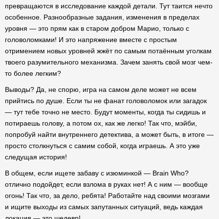
превращаются в исследование каждой детали. Тут таится нечто
особенное. Разнообразные задания, изменения в пределах
уровня — это прям как в старом добром Марио, только с
головоломками! И это напряжение вместе с простым
отримением новых уровней жжёт по самым потаённым уголкам
твоего разумительного механизма. Зачем занять свой мозг чем-
то более легким?
Выводы? Да, не спорю, игра на самом деле может не всем
прийтись по душе. Если ты не фанат головоломок или загадок
— тут тебе точно не место. Будут моменты, когда ты сидишь и
потираешь голову, а потом ох, как же легко! Так что, мэйби,
попробуй найти внутреннего детектива, а может быть, в итоге —
просто столкнуться с самим собой, когда играешь. А это уже
следущая история!
В общем, если ищете забаву с изюминкой — Brain Who?
отлично подойдет, если взлома в руках нет! А с ним — вообще
огонь! Так что, за дело, ребята! Работайте над своими мозгами
и ищите выходы из самых запутанных ситуаций, ведь каждая
локация — это шедевр!