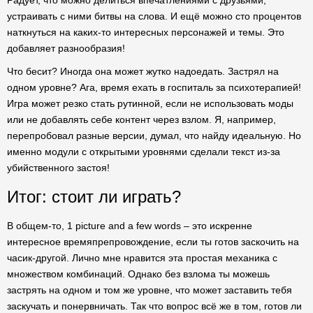
Радует, что можно делиться впечатлениями с друзьями,
устраивать с ними битвы на слова. И ещё можно сто процентов
наткнуться на каких-то интересных персонажей и темы. Это
добавляет разнообразия!
Что бесит? Иногда она может жутко надоедать. Застрял на
одном уровне? Ага, время ехать в госпиталь за психотерапией!
Игра может резко стать рутинной, если не использовать моды
или не добавлять себе контент через взлом. Я, например,
перепробовал разные версии, думал, что найду идеальную. Но
именно модули с открытыми уровнями сделали текст из-за
убийственного застоя!
Итог: стоит ли играть?
В общем-то, 1 picture and a few words – это искренне
интересное времяпрепровождение, если ты готов заскочить на
часик-другой. Лично мне нравится эта простая механика с
множеством комбинаций. Однако без взлома ты можешь
застрять на одном и том же уровне, что может заставить тебя
заскучать и понервничать. Так что вопрос всё же в том, готов ли