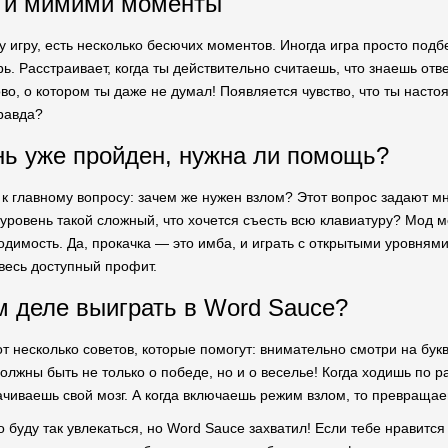
и и мимими моменты
ту игру, есть несколько бесючих моментов. Иногда игра просто под
ь. Расстраивает, когда ты действительно считаешь, что знаешь отв
во, о котором ты даже не думал! Появляется чувство, что ты насто
равда?
нь уже пройден, нужна ли помощь?
к главному вопросу: зачем же нужен взлом? Этот вопрос задают мно
а уровень такой сложный, что хочется съесть всю клавиатуру? Мод 
димость. Да, прокачка — это имба, и играть с открытыми уровня
 весь доступный профит.
м деле выиграть в Word Sauce?
т несколько советов, которые помогут: внимательно смотри на бук
должны быть не только о победе, но и о веселье! Когда ходишь по 
качиваешь свой мозг. А когда включаешь режим взлом, то превращае
о буду так увлекаться, но Word Sauce захватил! Если тебе нравитс