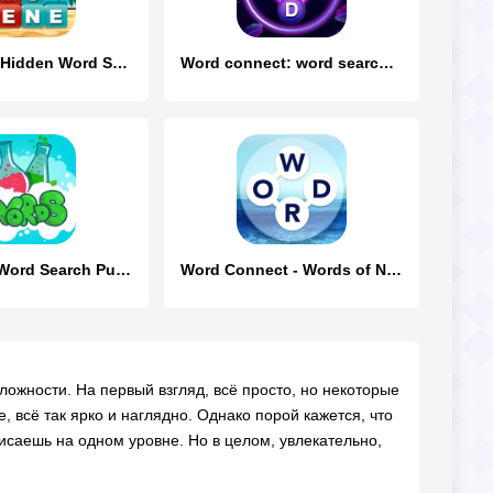
Word Tiles :Hidden Word Search
Word connect: word search game
Fill Words: Word Search Puzzle
Word Connect - Words of Nature
ожности. На первый взгляд, всё просто, но некоторые
 всё так ярко и наглядно. Однако порой кажется, что
исаешь на одном уровне. Но в целом, увлекательно,