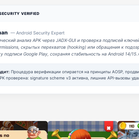
ECURITY VERIFIED
man
— Android Security Expert
ический анализ APK через JADX-GUI и проверка подписей ключе
missions, скрытых перехватов (hooking) или обращения к под
у подписи Google Play, сохраняя стабильность на Android 14/15.
удит:
Процедура верификации опирается на принципы AOSP, прод
PK проверена: signature scheme v3 активна, лишние API-вызовы уда