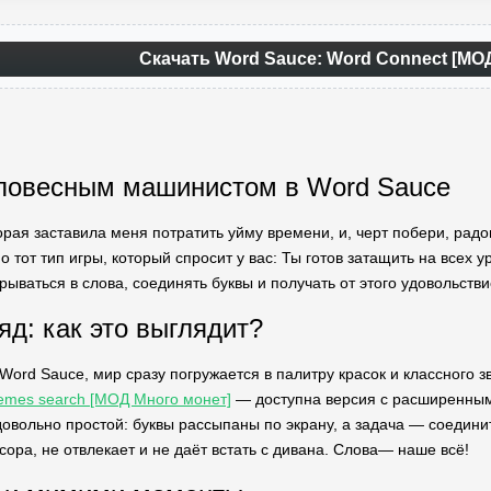
Скачать Word Sauce: Word Connect [МО
словесным машинистом в Word Sauce
оторая заставила меня потратить уйму времени, и, черт побери, ра
 тот тип игры, который спросит у вас: Ты готов затащить на всех у
арываться в слова, соединять буквы и получать от этого удовольстви
яд: как это выглядит?
 Word Sauce, мир сразу погружается в палитру красок и классного
hemes search [МОД Много монет]
— доступна версия с расширенным
вольно простой: буквы рассыпаны по экрану, а задача — соединить 
ора, не отвлекает и не даёт встать с дивана. Слова— наше всё!