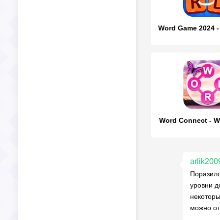
Word Connect - W
arlik20
Поразило
уровни д
некоторы
можно от