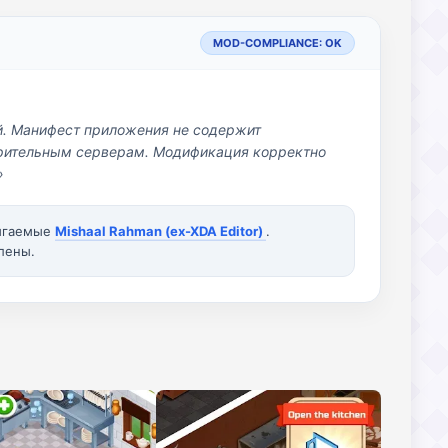
MOD-COMPLIANCE: OK
й. Манифест приложения не содержит
озрительным серверам. Модификация корректно
»
вигаемые
Mishaal Rahman (ex-XDA Editor)
.
лены.