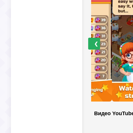
❮
Видео YouTub