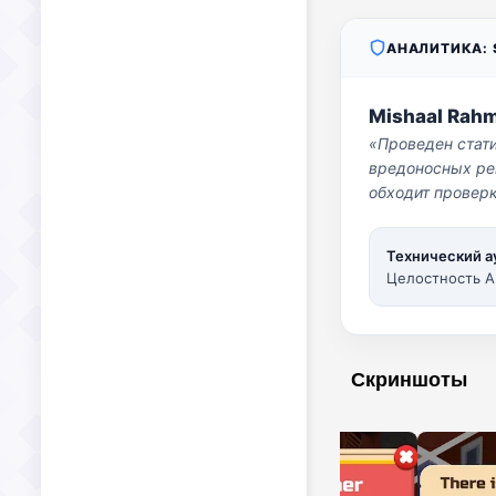
АНАЛИТИКА: S
Mishaal Rah
«Проведен стат
вредоносных per
обходит проверк
Технический а
Целостность A
Скриншоты