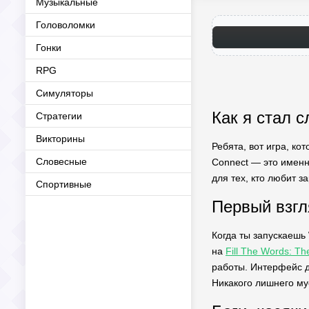
Музыкальные
Головоломки
Гонки
RPG
Симуляторы
Как я стал 
Стратегии
Викторины
Ребята, вот игра, к
Словесные
Connect — это именно
для тех, кто любит з
Спортивные
Первый взгл
Когда ты запускаешь
на
Fill The Words: T
работы. Интерфейс до
Никакого лишнего мус