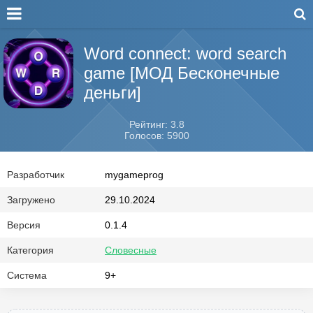
Word connect: word search
game [МОД Бесконечные
деньги]
Рейтинг: 3.8
Голосов: 5900
Разработчик
mygameprog
Загружено
29.10.2024
Версия
0.1.4
Категория
Словесные
Система
9+