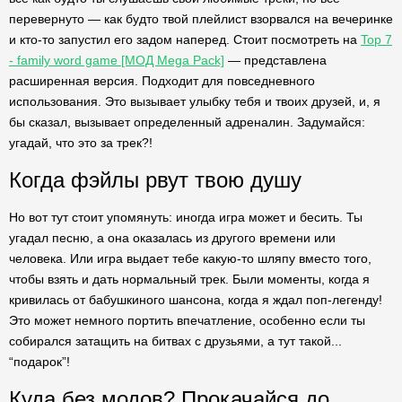
перевернуто — как будто твой плейлист взорвался на вечеринке
и кто-то запустил его задом наперед. Стоит посмотреть на
Top 7
- family word game [МОД Mega Pack]
— представлена
расширенная версия. Подходит для повседневного
использования. Это вызывает улыбку тебя и твоих друзей, и, я
бы сказал, вызывает определенный адреналин. Задумайся:
угадай, что это за трек?!
Когда фэйлы рвут твою душу
Но вот тут стоит упомянуть: иногда игра может и бесить. Ты
угадал песню, а она оказалась из другого времени или
человека. Или игра выдает тебе какую-то шляпу вместо того,
чтобы взять и дать нормальный трек. Были моменты, когда я
кривилась от бабушкиного шансона, когда я ждал поп-легенду!
Это может немного портить впечатление, особенно если ты
собирался затащить на битвах с друзьями, а тут такой...
“подарок”!
Куда без модов? Прокачайся до