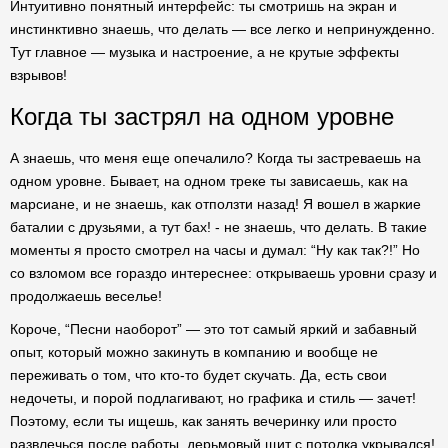
Интуитивно понятный интерфейс: ты смотришь на экран и
инстинктивно знаешь, что делать — все легко и непринужденно.
Тут главное — музыка и настроение, а не крутые эффекты
взрывов!
Когда ты застрял на одном уровне
А знаешь, что меня еще опечалило? Когда ты застреваешь на
одном уровне. Бывает, на одном треке ты зависаешь, как на
марсиане, и не знаешь, как отползти назад! Я вошел в жаркие
баталии с друзьями, а тут бах! - не знаешь, что делать. В такие
моменты я просто смотрел на часы и думал: “Ну как так?!” Но
со взломом все гораздо интереснее: открываешь уровни сразу и
продолжаешь веселье!
Короче, “Песни наоборот” — это тот самый яркий и забавный
опыт, который можно закинуть в компанию и вообще не
переживать о том, что кто-то будет скучать. Да, есть свои
недочеты, и порой подлагивают, но графика и стиль — зачет!
Поэтому, если ты ищешь, как занять вечеринку или просто
развлечься после работы, дерьмовый щит с потолка укрывался!