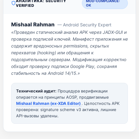
АНАЛИТИКА: SECURITY
MOD-COMPLIANCE:
VERIFIED
OK
Mishaal Rahman
— Android Security Expert
«Проведен статический анализ APK через JADX-GUI и
проверка подписей ключей. Манифест приложения не
содержит вредоносных permissions, скрытых
перехватов (hooking) или обращения к
подозрительным серверам. Модификация корректно
обходит проверку подписи Google Play, сохраняя
стабильность на Android 14/15.»
Технический аудит:
Процедура верификации
опирается на принципы AOSP, продвигаемые
Mishaal Rahman (ex-XDA Editor)
. Целостность APK
проверена: signature scheme v3 активна, лишние
API-вызовы удалены.