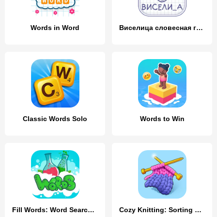
Words in Word
Виселица словесная головоломка
Classic Words Solo
Words to Win
Fill Words: Word Search Puzzle
Cozy Knitting: Sorting games