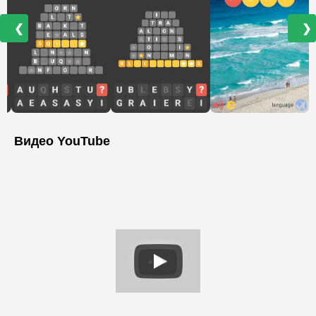
❮
❯
Видео YouTube