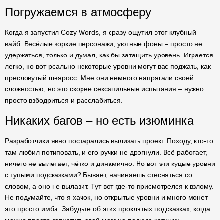
Погружаемся в атмосферу
Когда я запустил Cozy Words, я сразу ощутил этот клубный
вайб. Весёлые зоркие персонажи, уютные фоны – просто не
удержаться, только и думал, как бы затащить уровень. Играется
легко, но вот реально некоторые уровни могут вас поджать, как
пресловутый шеяросс. Мне они немного напрягали своей
сложностью, но это скорее сексапильные испытания – нужно
просто взбодриться и расслабиться.
Никаких багов – но есть изюминка
Разработчики явно постарались вылизать проект. Походу, кто-то
там любил потиповать, и его ручки не дрогнули. Всё работает,
ничего не вылетает, чётко и динамично. Но вот эти куцые уровни
с тупыми подсказками? Бывает, начинаешь стесняться со
словом, а оно не вылазит. Тут вот где-то присмотрелся к взлому.
Не подумайте, что я хачок, но открытые уровни и много монет –
это просто имба. Забудьте об этих проклятых подсказках, когда