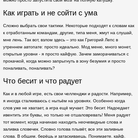
можно просто запустить свой мозг на полную катушку.
Как играть и не сойти с ума
Сложно выбрать свои тактики. Некоторые подходят к словам как
к отработанным командам, другие, типа меня, жмут на слушай,
мне лень. Так вот, взлом здесь – это как Григорий Лепс в
утреннем автопате: просто идеально. Мод меню, много монет,
открытые уровни - я просто кайфую. Зачем заморачиваться с
прокачкой, когда можно запрыгнуть в зону безумия и просто
поналивать, поналивать?
Что бесит и что радует
Как и в любой игре, есть свои челленджи и радости. Например,
я иногда сталкиваюсь с нытьём на уровнях. Особенно когда
слов уже не хватает, а игра ещё мучает. Это бесит. Надоедает
ивентить эти буквы, но только не отшаловревать! Меня радует
тот момент, когда начинаю находить неочевидные слова и
заливка словечек. Словно голова плывёт, все эти заливные
слова. В общем, берёшь и затаскиваешь. Понимаете, кайф.