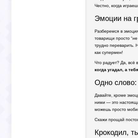
Честно, когда играе
Эмоции на гр
Разберемся в эмоция
товарищи просто “не
трудно переварить. 
как супермен!
Что радует? Да, всё 
когда угадал, а те
Одно слово:
Давайте, кроме эмоц
ними — это настоящая
можешь просто мобил
Скажи прощай посто
Крокодил, т