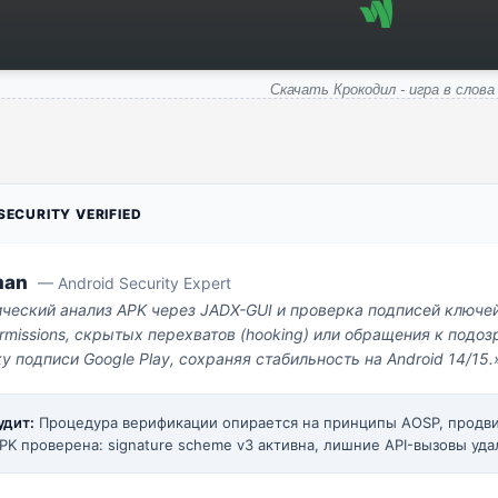
Скачать Крокодил - игра в слова
ECURITY VERIFIED
man
— Android Security Expert
ический анализ APK через JADX-GUI и проверка подписей ключе
missions, скрытых перехватов (hooking) или обращения к под
у подписи Google Play, сохраняя стабильность на Android 14/15.
удит:
Процедура верификации опирается на принципы AOSP, прод
PK проверена: signature scheme v3 активна, лишние API-вызовы уда