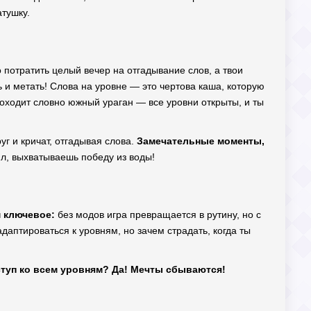
атушку.
 потратить целый вечер на отгадывание слов, а твои
 и метать! Слова на уровне — это чертова каша, которую
роходит словно южный ураган — все уровни открыты, и ты
руг и кричат, отгадывая слова.
Замечательные моменты,
ил, выхватываешь победу из воды!
 ключевое:
без модов игра превращается в рутину, но с
даптироваться к уровням, но зачем страдать, когда ты
туп ко всем уровням? Да! Мечты сбываются!