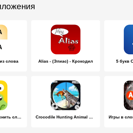
иложения
из слова
Alias - (Элиас) - Крокодил
5 букв 
Крокодил – объяснить слово
Crocodile Hunting Animal Games