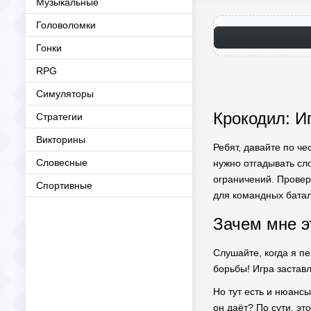
Музыкальные
Головоломки
Гонки
RPG
Симуляторы
Крокодил: Иг
Стратегии
Викторины
Ребят, давайте по че
Словесные
нужно отгадывать сл
ограничений. Провере
Спортивные
для командных батали
Зачем мне э
Слушайте, когда я пе
борьбы! Игра застав
Но тут есть и нюансы
он даёт? По сути, эт