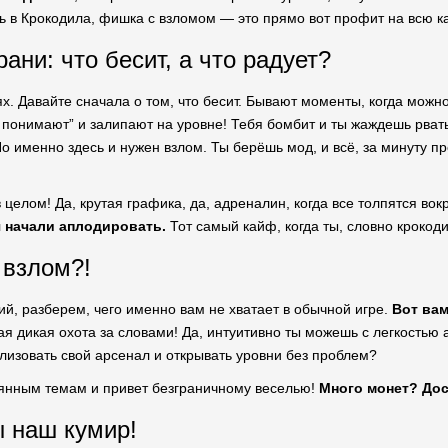
шь в Крокодила, фишка с взломом — это прямо вот профит на всю к
ани: что бесит, а что радует?
х. Давайте сначала о том, что бесит. Бывают моменты, когда можно
 понимают” и залипают на уровне! Тебя бомбит и ты жаждешь рвать
Но именно здесь и нужен взлом. Ты берёшь мод, и всё, за минуту п
в целом! Да, крутая графика, да, адреналин, когда все толпятся вок
бя начали аплодировать.
Тот самый кайф, когда ты, словно крокод
 взлом?!
ий, разберем, чего именно вам не хватает в обычной игре.
Вот вам
 дикая охота за словами! Да, интуитивно ты можешь с легкостью а
изовать свой арсенал и открывать уровни без проблем?
янным темам и привет безграничному веселью!
Много монет? Дос
ы наш кумир!