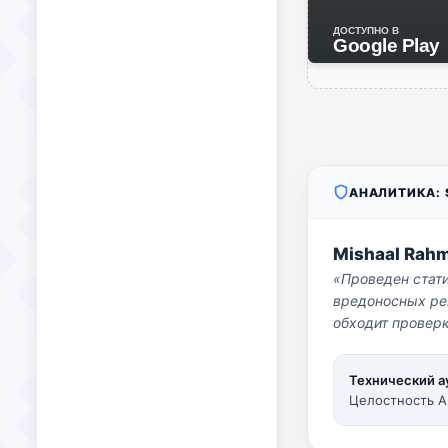
ДОСТУПНО В
Google Play
АНАЛИТИКА: S
Mishaal Rah
«Проведен стат
вредоносных per
обходит проверк
Технический а
Целостность A