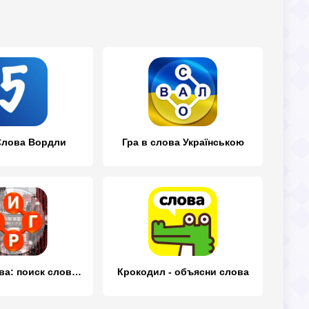
Слова Вордли
Гра в слова Українською
Игры в слова: поиск слова - со
Крокодил - объясни слова