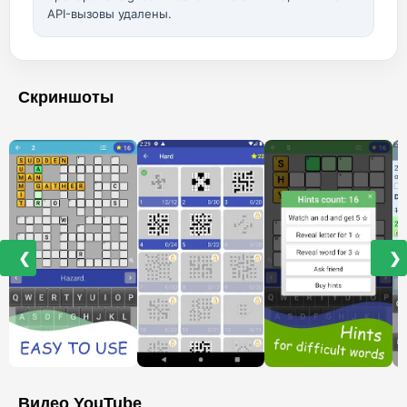
API-вызовы удалены.
Скриншоты
❮
❯
Видео YouTube