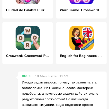
Ciudad de Palabras: Crucigrama
Word Game. Crossword Search Pu
Crocword: Crossword Puzzle
English for Beginners: LinDuo
areis
18 March 2026 12:53
Иногда задумываюсь, почему так затянула эта
головоломка. Нет, конечно, слова мастерски
подобраны, а некоторые задачи действительно
радуют своей сложностью! Но вот иногда
возникают ситуации, когда подсказки просто