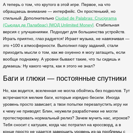
А теперь о том, что крутого в этой игре. Первое, на что
обращаешь внимание — интерфейс. Он простенький, но
стильный. Дополнительно
Ciudad de Palabras: Crucigrama
(Сьюдад де Палабрас) [МОД Unlimited Money]
. Стабильная
версия с улучшениями. Подходит для большинства устройств.
Играть приятно, глаз радуется! Играет музыка, не навязчивая —
это +100 к атмосферности. Выполнил пару заданий, стали
приходить мысли о том, как же охуенно я могу затащить, если
вообще поднажму. А уровни бывают такие, что ты сидишь и
думаешь: Ну какого черта, как я этого не знал?
Баги и глюки — постоянные спутники
Но, как водится, вселенная не могла обойтись без подколов. Тут
встречаются мелкие баги, которые изрядно бесили. Иногда
уровень просто зависает, а твои попытки перезапустить игру ни
к чему не приводят. Блин, неужели разработчики не могли
протестировать нормальный релиз? Зачем мучить нас, игроков?
Тебя сносит с катушек, когда час потратил на кроссворд, а в
конце просто не удается завершить уровень из-за проблемы с