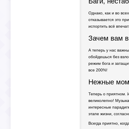
Баги, неста
Однако, как и во все
отказывается это при
испортить всё впечат
Зачем вам в
А теперь у нас важн
обойдешься без взло
режим бога и затащи
все 200%!
Нежные мом
Теперь о приятном. 
великолепно! Музыка
интересные парадигм
этапе жизни, соглас
Всегда приятно, ког