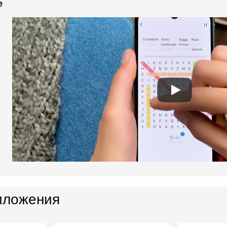
e
иложения