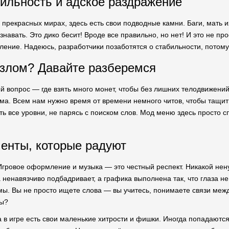
бильность и адское раздражение
х прекрасных мирах, здесь есть свои подводные камни. Баги, мать их
знавать. Это дико бесит! Вроде все правильно, но нет! И это не п
ление. Надеюсь, разработчики позаботятся о стабильности, потому 
злом? Давайте разберемся
ый вопрос — где взять много монет, чтобы без лишних телодвижени
ма. Всем нам нужно время от времени немного читов, чтобы тащить 
ть все уровни, не парясь с поиском слов. Мод меню здесь просто 
енты, которые радуют
Игровое оформление и музыка — это честный респект. Никакой нену
 ненавязчиво подбадривает, а графика выполнена так, что глаза не
ы. Вы не просто ищете слова — вы учитесь, понимаете связи меж
ны?
да в игре есть свои маленькие хитрости и фишки. Иногда попадаютс