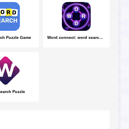
ch Puzzle Game
Word connect: word search game
earch Puzzle