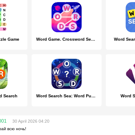
zzle Game
Word Game. Crossword Search Pu
Word Sear
d Search
Word Search Sea: Word Puzzle
Word S
001
30 April 2026 04:20
рай всю ночь!