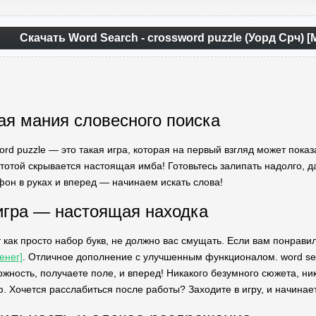
Скачать Word Search - crossword puzzle (Уорд Срч)
я мания словесного поиска
ord puzzle — это такая игра, которая на первый взгляд может пока
тотой скрывается настоящая имба! Готовьтесь залипать надолго, д
фон в руках и вперед — начинаем искать слова!
игра — настоящая находка
т как просто набор букв, не должно вас смущать. Если вам понрав
енег]
. Отличное дополнение с улучшенным функционалом. word sea
жность, получаете поле, и вперед! Никакого безумного сюжета, ни
ф. Хочется расслабиться после работы? Заходите в игру, и начинае