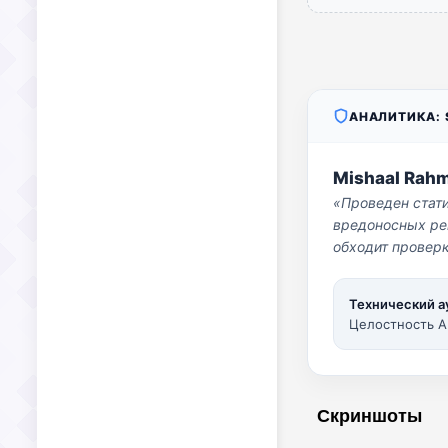
АНАЛИТИКА: S
Mishaal Rah
«Проведен стат
вредоносных per
обходит проверк
Технический а
Целостность A
Скриншоты