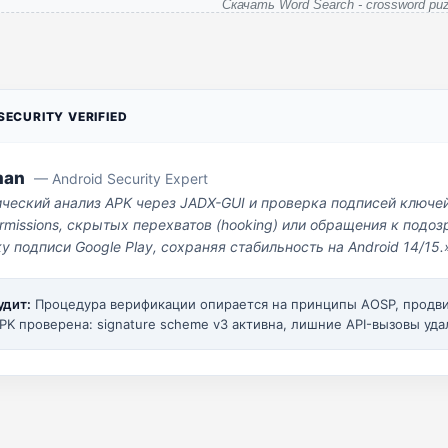
Скачать Word Search - crossword puz
ECURITY VERIFIED
man
— Android Security Expert
ический анализ APK через JADX-GUI и проверка подписей ключе
missions, скрытых перехватов (hooking) или обращения к под
у подписи Google Play, сохраняя стабильность на Android 14/15.
удит:
Процедура верификации опирается на принципы AOSP, прод
PK проверена: signature scheme v3 активна, лишние API-вызовы уда