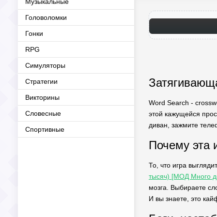
Музыкальные
Головоломки
Гонки
RPG
Симуляторы
Затягивающа
Стратегии
Викторины
Word Search - crossw
Словесные
этой кажущейся прос
диван, зажмите теле
Спортивные
Почему эта 
То, что игра выгляди
тысяч) [МОД Много д
мозга. Выбираете сло
И вы знаете, это кай