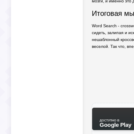
мозги, и именно это 
Итоговая м
Word Search - cross
сидеть, залипая и и
нешаблонный кроссво
веселой. Так что, вп
ДОСТУПНО В
Google Play