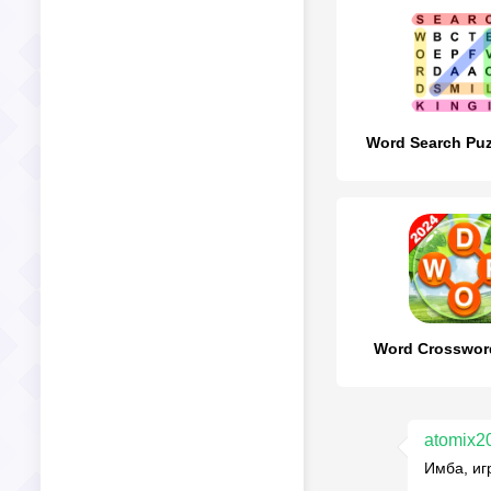
Word Search Pu
Word Crosswor
atomix2
Имба, иг