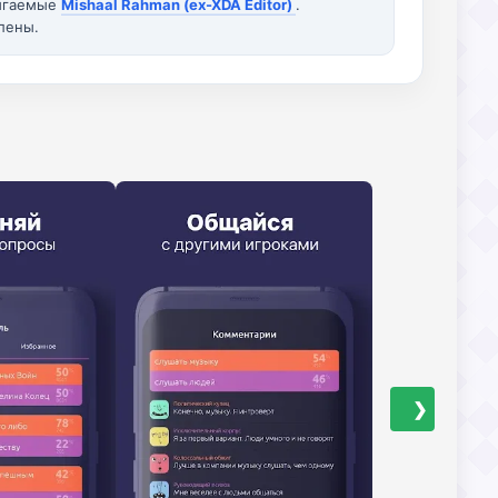
вигаемые
Mishaal Rahman (ex-XDA Editor)
.
лены.
❯