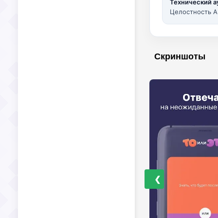
Технический а
Целостность A
Скриншоты
❮