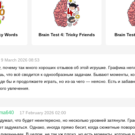
cky Words
Brain Test 4: Tricky Friends
Brain Test
9 March 2026 08:53
, почему так много хороших отзывов об этой игрушке. Графика неп
шь, что всё сводится к однообразным задачам. Бывают моменты, ко
оде бы и продолжаете играть, но из-за чего — неясно. Есть и заба
ого увлечения.
-ma640
17 February 2026 02:00
думал, что будет неинтересно, но несколько уровней затянули. Гр
ет задуматься. Однако, иногда прямо бесит, когда сюжетные повор
думанными. В целом, не так уж плохо, но есть моменты, которые 