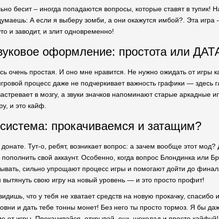
ьно бесит – иногда попадаются вопросы, которые ставят в тупик! 
умаешь: А если я выберу зомби, а они окажутся имбой?. Эта игра -
то и заводит, и злит одновременно!
вуковое оформление: простота или ДАТ
есь очень простая. И оно мне нравится. Не нужно ожидать от игры 
 игровой процесс даже не подчеркивает важность графики — здесь 
застревает в мозгу, а звуки значков напоминают старые аркадные 
, и это кайф.
система: прокачиваемся и затащим?
донате. Тут-о, ребят, возникает вопрос: а зачем вообще этот мод? 
ся пополнить свой аккаунт. Особенно, когда вопрос Блондинка или 
рывать, сильно упрощают процесс игры и помогают дойти до фина
и вытянуть свою игру на новый уровень — и это просто профит!
 видишь, что у тебя не хватает средств на новую прокачку, спасиб
овни и дать тебе тонны монет! Без него ты просто тормоз. Я бы да
ие от игры. Прокачивайся, открывай, ешь шоколад и просто кайфуй!