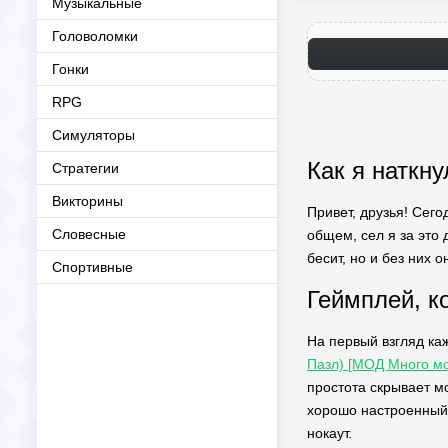
Музыкальные
Головоломки
Гонки
RPG
Симуляторы
Как я наткну
Стратегии
Викторины
Привет, друзья! Сего
Словесные
общем, сел я за это 
бесит, но и без них о
Спортивные
Геймплей, к
На первый взгляд ка
Пазл) [МОД Много мо
простота скрывает м
хорошо настроенный 
нокаут.