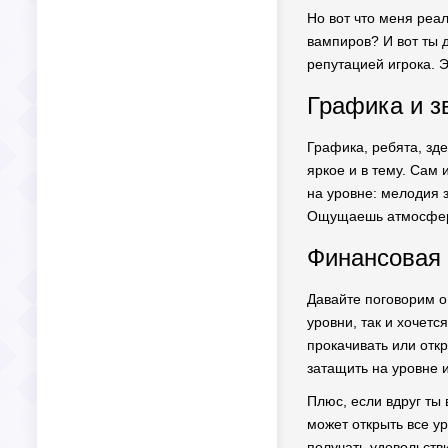
Но вот что меня реал
вампиров? И вот ты д
репутацией игрока. Э
Графика и з
Графика, ребята, зд
яркое и в тему. Сам
на уровне: мелодия 
Ощущаешь атмосферу
Финансовая 
Давайте поговорим о 
уровни, так и хочет
прокачивать или отк
затащить на уровне 
Плюс, если вдруг ты
может открыть все ур
получать удовольств