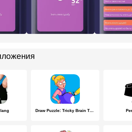
иложения
ilang
Draw Puzzle: Tricky Brain Test
Per