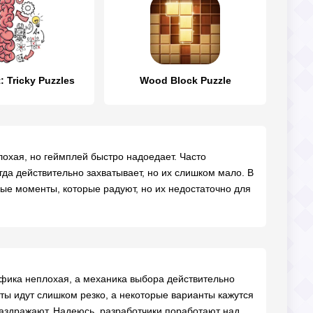
: Tricky Puzzles
Wood Block Puzzle
лохая, но геймплей быстро надоедает. Часто
гда действительно захватывает, но их слишком мало. В
вные моменты, которые радуют, но их недостаточно для
афика неплохая, а механика выбора действительно
оты идут слишком резко, а некоторые варианты кажутся
раздражают. Надеюсь, разработчики поработают над