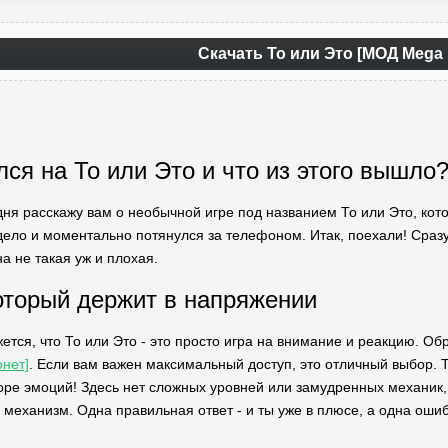
Скачать То или Это [МОД Mega 
лся на То или Это и что из этого вышло
дня расскажу вам о необычной игре под названием То или Это, кото
дело и моментально потянулся за телефоном. Итак, поехали! Сразу 
на не такая уж и плохая.
оторый держит в напряжении
жется, что То или Это - это просто игра на внимание и реакцию. О
нет]
. Если вам важен максимальный доступ, это отличный выбор. 
оре эмоций! Здесь нет сложных уровней или замудренных механик, т
механизм. Одна правильная ответ - и ты уже в плюсе, а одна ошиб