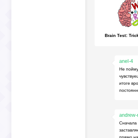
Brain Test: Tri
anel-4
Не пойму
чувствуе
итоге вр
постоянн
andrew
Сначала 
заставля
прямо на