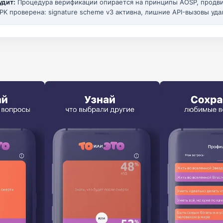
удит:
Процедура верификации опирается на принципы AOSP, прод
PK проверена: signature scheme v3 активна, лишние API-вызовы уда