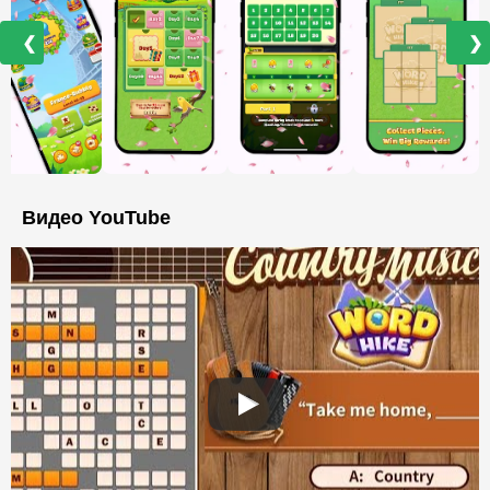
❮
❯
Видео YouTube