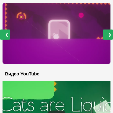
❮
❯
Видео YouTube