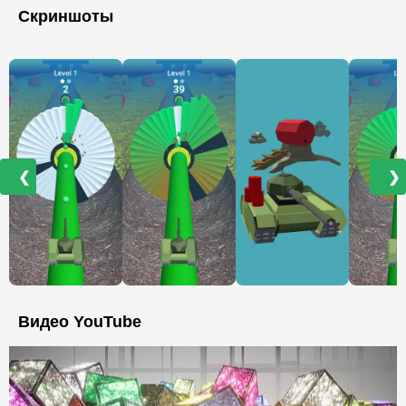
Скриншоты
❮
❯
Видео YouTube