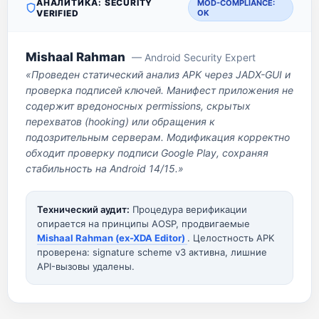
АНАЛИТИКА: SECURITY
MOD-COMPLIANCE:
VERIFIED
OK
Mishaal Rahman
— Android Security Expert
«Проведен статический анализ APK через JADX-GUI и
проверка подписей ключей. Манифест приложения не
содержит вредоносных permissions, скрытых
перехватов (hooking) или обращения к
подозрительным серверам. Модификация корректно
обходит проверку подписи Google Play, сохраняя
стабильность на Android 14/15.»
Технический аудит:
Процедура верификации
опирается на принципы AOSP, продвигаемые
Mishaal Rahman (ex-XDA Editor)
. Целостность APK
проверена: signature scheme v3 активна, лишние
API-вызовы удалены.