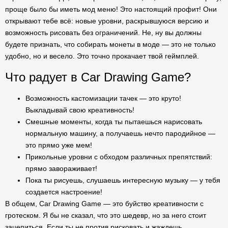
проще было бы иметь мод меню! Это настоящий профит! Они
открывают тебе всё: новые уровни, раскрывшуюся версию и
возможность рисовать без ограничений. Не, ну вы должны
будете признать, что собирать монеты в моде — это не только
удобно, но и весело. Это точно прокачает твой геймплей.
Что радует в Car Drawing Game?
Возможность кастомизации тачек — это круто!
Выкладывай свою креативность!
Смешные моменты, когда ты пытаешься нарисовать
нормальную машину, а получаешь нечто пародийное —
это прямо уже мем!
Прикольные уровни с обходом различных препятствий:
прямо завораживает!
Пока ты рисуешь, слушаешь интересную музыку — у тебя
создается настроение!
В общем, Car Drawing Game — это буйство креативности с
гротеском. Я бы не сказал, что это шедевр, но за него стоит
зацепиться. Если ты не против рисковать и жаждешь