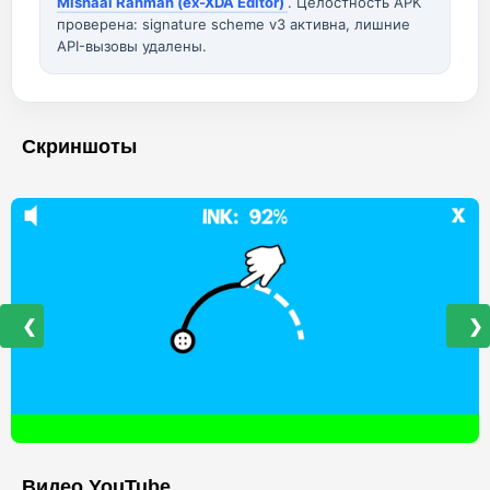
Mishaal Rahman (ex-XDA Editor)
. Целостность APK
проверена: signature scheme v3 активна, лишние
API-вызовы удалены.
Скриншоты
❮
❯
Видео YouTube