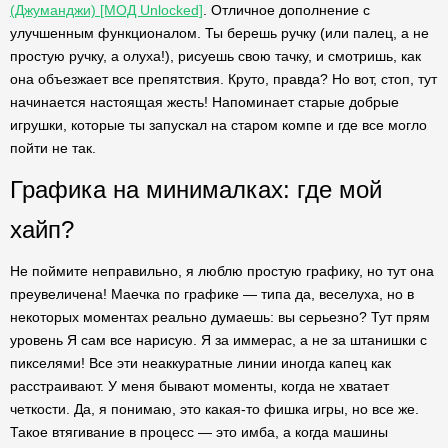
(Джуманджи) [МОД Unlocked]
. Отличное дополнение с
улучшенным функционалом. Ты берешь ручку (или палец, а не
простую ручку, а олуха!), рисуешь свою тачку, и смотришь, как
она объезжает все препятствия. Круто, правда? Но вот, стоп, тут
начинается настоящая жесть! Напоминает старые добрые
игрушки, которые ты запускал на старом компе и где все могло
пойти не так.
Графика на минималках: где мой
хайп?
Не поймите неправильно, я люблю простую графику, но тут она
преувеличена! Маечка по графике — типа да, веселуха, но в
некоторых моментах реально думаешь: вы серьезно? Тут прям
уровень Я сам все нарисую. Я за иммерас, а не за штанишки с
пикселями! Все эти неаккуратные линии иногда капец как
расстраивают. У меня бывают моменты, когда не хватает
четкости. Да, я понимаю, это какая-то фишка игры, но все же.
Такое втягивание в процесс — это имба, а когда машины