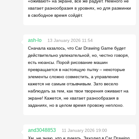
«оживают» на экране, всё же радует. Немного не
хватает разнообразия в уровнях, но для разминки
в свободное время сойдёт.
ash-lo
13 January 2026 11:54
Сначала казалось, что Car Drawing Game будет
действительно увлекательной, но, честно говоря,
есть нюансы. Порой рисование машин
превращается в настоящую пытку – некоторые
элементы сложно совместить, а управление
кажется не самым отзывчивым. Зато весело
наблюдать за тем, как твои творения оживают на
экране! Кажется, не хватает разнообразия в
заданиях, но в целом время провожу неплохо.
and3048853
11 January 2026 19:00
Хм, не знаю, что и думать. Заходил в Car Drawing