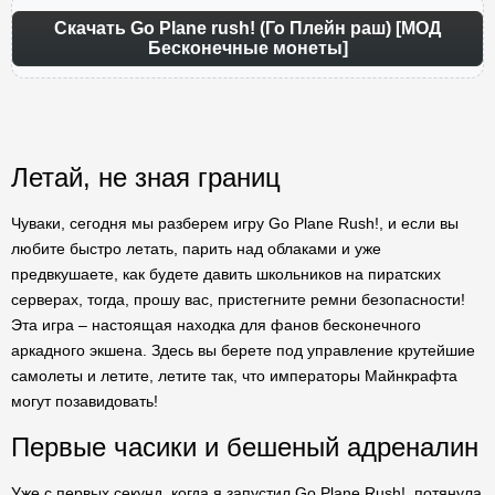
Скачать Go Plane rush! (Го Плейн раш) [МОД
Бесконечные монеты]
Летай, не зная границ
Чуваки, сегодня мы разберем игру Go Plane Rush!, и если вы
любите быстро летать, парить над облаками и уже
предвкушаете, как будете давить школьников на пиратских
серверах, тогда, прошу вас, пристегните ремни безопасности!
Эта игра – настоящая находка для фанов бесконечного
аркадного экшена. Здесь вы берете под управление крутейшие
самолеты и летите, летите так, что императоры Майнкрафта
могут позавидовать!
Первые часики и бешеный адреналин
Уже с первых секунд, когда я запустил Go Plane Rush!, потянула