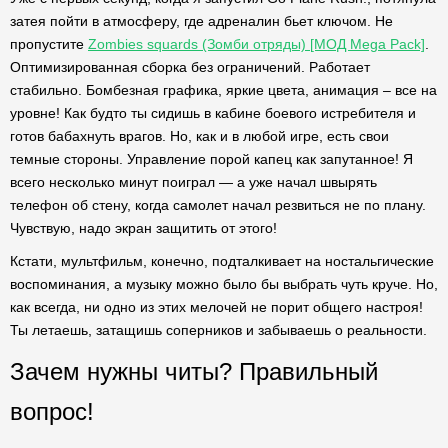
затея пойти в атмосферу, где адреналин бьет ключом. Не
пропустите
Zombies squards (Зомби отряды) [МОД Mega Pack]
.
Оптимизированная сборка без ограничений. Работает
стабильно. Бомбезная графика, яркие цвета, анимация – все на
уровне! Как будто ты сидишь в кабине боевого истребителя и
готов бабахнуть врагов. Но, как и в любой игре, есть свои
темные стороны. Управление порой капец как запутанное! Я
всего несколько минут поиграл — а уже начал швырять
телефон об стену, когда самолет начал резвиться не по плану.
Чувствую, надо экран защитить от этого!
Кстати, мультфильм, конечно, подталкивает на ностальгические
воспоминания, а музыку можно было бы выбрать чуть круче. Но,
как всегда, ни одно из этих мелочей не порит общего настроя!
Ты летаешь, затащишь соперников и забываешь о реальности.
Зачем нужны читы? Правильный
вопрос!