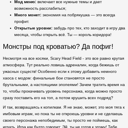
Мод меню:
включает все нужные темы и дает
возможность расслабиться;
Много монет:
экономия на побрякушка — это всегда
профит.
Открытые уровни:
забудь про тех, кто заходит в игру два
месяца, чтобы открыть всё. Ты — король коридора!
Монстры под кроватью? Да пофиг!
Несмотря на все косяки, Scary Head Field - это все равно крутая
атмосфера. Тут реально ловишь адреналин, когда бежишь от
ужасных существ! Особенно если к этому добавить немного
хаоса с модом: финальные бои становятся не просто
брутальными, а настоящими эпопеями! Зачем тратить время на
то, чтобы прокачивать уровень персонажа, когда можно просто
сразу поставить его на топ, а потом крушить всех подряд?
И так, возвращаясь к копилкам. Я не знаю, может, это моя тяга к
имбовым играм, но пока ты не откроешь уровни и не сделаешь
своего персонажа непобедимым, ты просто не поймешь, как
играть. Игра как будто говорит: Эй, ты не готов к этому! Тебе