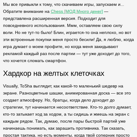
Мы все привыкли к тому, что скачиваем игры, запускаем и...
Обратите внимание на
Chess [МОД Много денег]
—
представлена расширенная версия. Подходит для
повседневного использования. Ммм, оставляем свою силу
воли. Но не тут-то было! Блин, играется-то она неплохо, но вот
эти встроенные покупки меня просто бесили! Да, я люблю, когда
игра думает о моем профите, но когда меня закидывают
рекламой каждый раз после партии — тут уже доходит до того,
что хочется сломать смартфон.
Хардкор на желтых клеточках
Visually, ToSha выглядит, как какой-то маленький шедевр на
экране. Разноцветные шашки, анимированная доска — все это
создает атмосферу. Но, братцы, когда дело доходит до
стратегии, тут начинается несоответствие. Кто-то долго думает,
кто-то затыкает ход за ходом, а ты сидишь и жмешь на экран с
каждым рядом. Так, думаю, после пары быстрой партий уже
начинаешь понимать, как зарашить противника. Так сказать,
простая тактика, но есть моменты, когда твой соперник просто