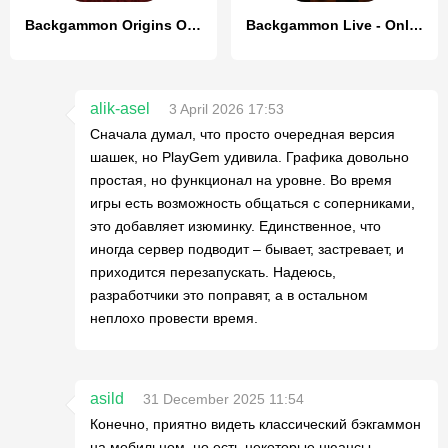
Backgammon Origins Online
Backgammon Live - Online Games
alik-asel
3 April 2026 17:53
Сначала думал, что просто очередная версия
шашек, но PlayGem удивила. Графика довольно
простая, но функционал на уровне. Во время
игры есть возможность общаться с соперниками,
это добавляет изюминку. Единственное, что
иногда сервер подводит – бывает, застревает, и
приходится перезапускать. Надеюсь,
разработчики это поправят, а в остальном
неплохо провести время.
asild
31 December 2025 11:54
Конечно, приятно видеть классический бэкгаммон
на мобильном, но есть некоторые нюансы,