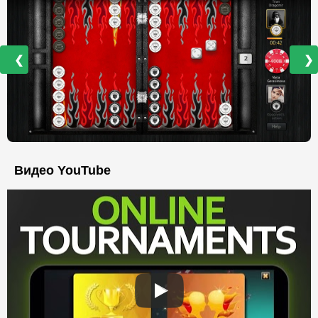
❮
❯
Видео YouTube