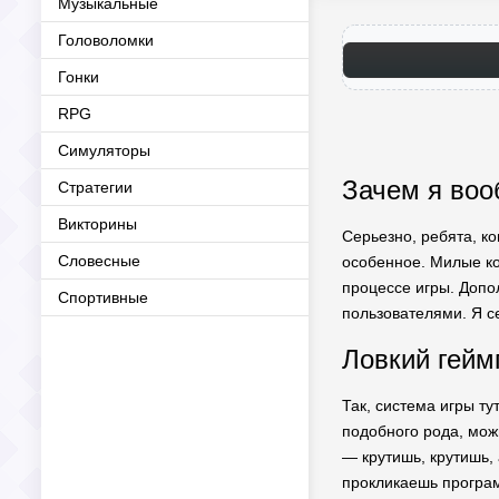
Музыкальные
Головоломки
Гонки
RPG
Симуляторы
Зачем я воо
Стратегии
Викторины
Серьезно, ребята, ко
Словесные
особенное. Милые кот
процессе игры. Доп
Спортивные
пользователями. Я се
Ловкий гейм
Так, система игры ту
подобного рода, мож
— крутишь, крутишь, 
прокликаешь програм