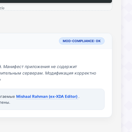
zle
MOD-COMPLIANCE: OK
й. Манифест приложения не содержит
озрительным серверам. Модификация корректно
»
вигаемые
Mishaal Rahman (ex-XDA Editor)
.
лены.