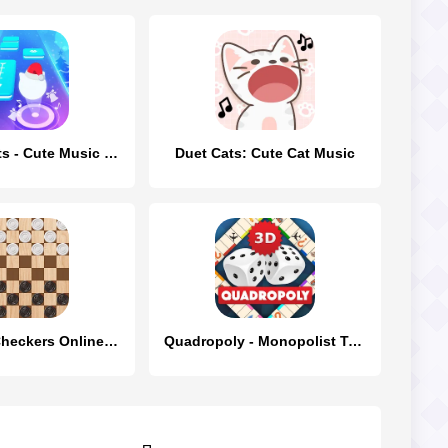
Dancing Cats - Cute Music Game
Duet Cats: Cute Cat Music
Checkers: Checkers Online- Dam
Quadropoly - Monopolist Tycoon