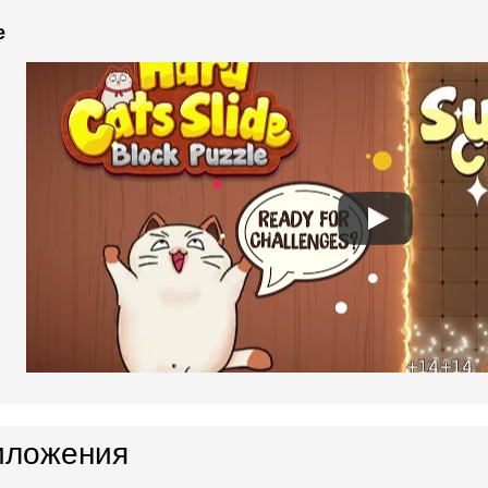
e
иложения