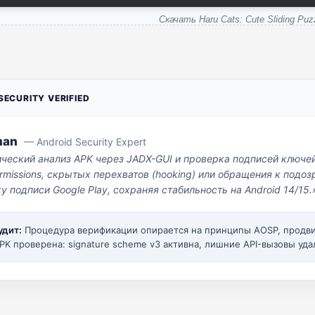
Скачать Haru Cats: Cute Sliding Puz
ECURITY VERIFIED
man
— Android Security Expert
ический анализ APK через JADX-GUI и проверка подписей ключе
missions, скрытых перехватов (hooking) или обращения к под
у подписи Google Play, сохраняя стабильность на Android 14/15.
удит:
Процедура верификации опирается на принципы AOSP, прод
PK проверена: signature scheme v3 активна, лишние API-вызовы уда