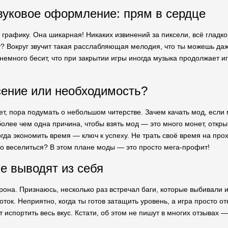
вуковое оформление: прям в сердце
 графику. Она шикарная! Никаких извинений за пиксели, всё гладко
? Вокруг звучит такая расслабляющая мелодия, что ты можешь даже 
емного бесит, что при закрытии игры иногда музыка продолжает игр
сение или необходимость?
вает, пора подумать о небольшом читерстве. Зачем качать мод, ес
более чем одна причина, чтобы взять мод — это много монет, откры
гда экономить время — ключ к успеху. Не трать своё время на про
но веселиться? В этом плане моды — это просто мега-профит!
ые выводят из себя
рона. Признаюсь, несколько раз встречал баги, которые выбивали 
ток. Неприятно, когда ты готов затащить уровень, а игра просто о
испортить весь вкус. Кстати, об этом не пишут в многих отзывах — 