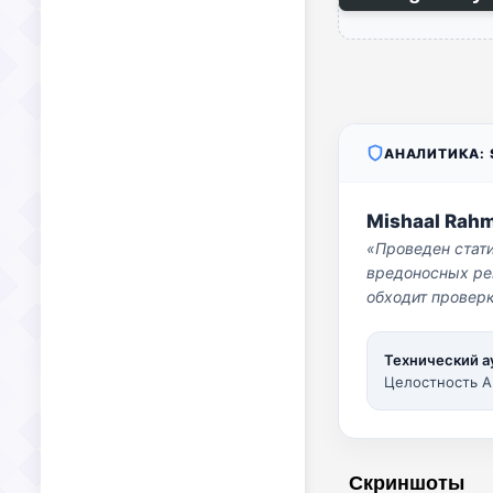
АНАЛИТИКА: S
Mishaal Rah
«Проведен стат
вредоносных per
обходит проверк
Технический а
Целостность A
Скриншоты