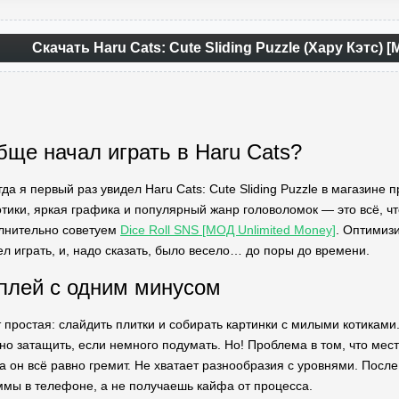
Скачать Haru Cats: Cute Sliding Puzzle (Хару Кэтс)
бще начал играть в Haru Cats?
гда я первый раз увидел Haru Cats: Cute Sliding Puzzle в магазине 
ики, яркая графика и популярный жанр головоломок — это всё, что
олнительно советуем
Dice Roll SNS [МОД Unlimited Money]
. Оптимиз
л играть, и, надо сказать, было весело… до поры до времени.
плей с одним минусом
т простая: слайдить плитки и собирать картинки с милыми котиками
но затащить, если немного подумать. Но! Проблема в том, что мес
а он всё равно гремит. Не хватает разнообразия с уровнями. После
мы в телефоне, а не получаешь кайфа от процесса.