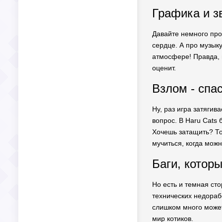
Графика и з
Давайте немного про
сердце. А про музыку
атмосфере! Правда, н
оценит.
Взлом - спа
Ну, раз игра затяги
вопрос. В Haru Cats 
Хочешь затащить? То
мучиться, когда мож
Баги, котор
Но есть и темная сто
технических недорабо
слишком много может 
мир котиков.