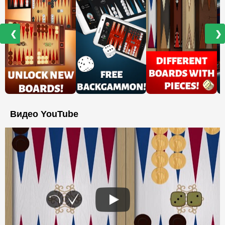
❮
❯
Видео YouTube