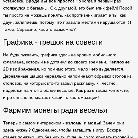
установке.
Вроде бы все просто!
Но когда я первый раз
столкнулся с багами… Ох, друг мой, это был эпик фейл! Порой
ты просто не можешь понять, как противник играет, а ты, как
даун, залипаешь, потому что правила местами нарушаются. Я
такой: Серьезно, как это возможно?
Графика - грешок на совести
Не буду лукавить, графика здесь на уровне мобильного
флагмана, который не дотянул до своего времени.
Неплохие
2D изображения
, но помимо этого, мало чего выделяется.
Деревянные шашки нереально напоминают обрывки столов из
столовок, на которых кто-то забыл раскладку. Я, честно,
надеялся на что-то более веселое. Как раз в таком контексте,
игре сильно не хватает какой-то кастомизации!
Фармим монеты ради веселья
Теперь о самом интересном -
взломы и моды!
Зачем они
здесь нужны? Однозначно, чтобы затащить в игру! Вскоре
станет понятно, что без них ты будешь долго дрыгать головой и