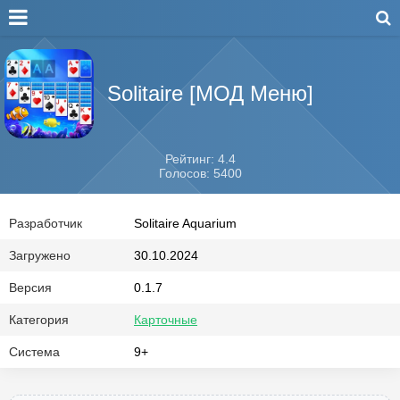
Solitaire [МОД Меню]
Рейтинг: 4.4
Голосов: 5400
Разработчик
Solitaire Aquarium
Загружено
30.10.2024
Версия
0.1.7
Категория
Карточные
Система
9+