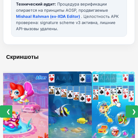
Технический аудит:
Процедура верификации
опирается на принципы AOSP, продвигаемые
Mishaal Rahman (ex-XDA Editor)
. Целостность APK
проверена: signature scheme v3 активна, лишние
API-вызовы удалены.
Скриншоты
❮
❯