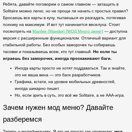
Ребята, давайте поговорим о самом главном — затащить в
Solitaire можно легко, но не проще ли начать с простых правил?
Бросаешь все карты в кучу, пытаешься их разгадать, потягивая
психику на максимум. И вот тут начинается веселуха. Стоит
посмотреть на
Manfee (Манфи) [МОД Много денег]
— доступна
версия с расширенным функционалом. Отличный вариант для
стабильной работы. Без особых заморочек ты собираешь
тасовки и показываешь всем, кто тут главный.
Но если ты
играешь без заморочек, иногда проскакивают баги.
Иногда карты просто не хотят поддаваться. Так и знайте,
это не ваша вина — это баги разработчиков.
Графика, кстати, на уровне мобильных древностей,
иногда шикарно пишет.
Но, если зрить в суть, это всё же Solitaire, а не AAA-игра.
Зачем нужен мод меню? Давайте
разберемся
Теперь о модификациях. Я это не просто так упоминаю:
мод