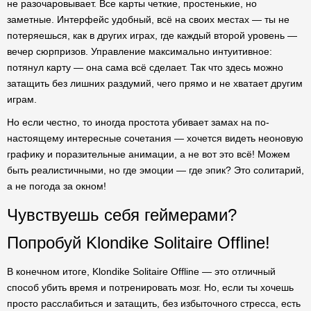
не разочаровывает. Все карты четкие, простенькие, но
заметные. Интерфейс удобный, всё на своих местах — ты не
потеряешься, как в других играх, где каждый второй уровень —
вечер сюрпризов. Управление максимально интуитивное:
потянул карту — она сама всё сделает. Так что здесь можно
затащить без лишних раздумий, чего прямо и не хватает другим
играм.
Но если честно, то иногда простота убивает замах на по-
настоящему интересные сочетания — хочется видеть неоновую
графику и поразительные анимации, а не вот это всё! Можем
быть реалистичными, но где эмоции — где эпик? Это солитарий,
а не погода за окном!
Чувствуешь себя геймерами?
Попробуй Klondike Solitaire Offline!
В конечном итоге, Klondike Solitaire Offline — это отличный
способ убить время и потренировать мозг. Но, если ты хочешь
просто расслабиться и затащить, без избыточного стресса, есть