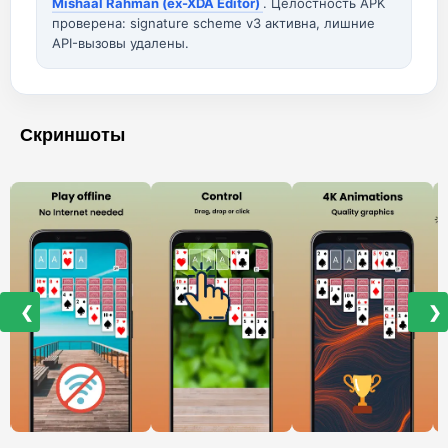
Mishaal Rahman (ex-XDA Editor)
. Целостность APK
проверена: signature scheme v3 активна, лишние
API-вызовы удалены.
Скриншоты
❮
❯