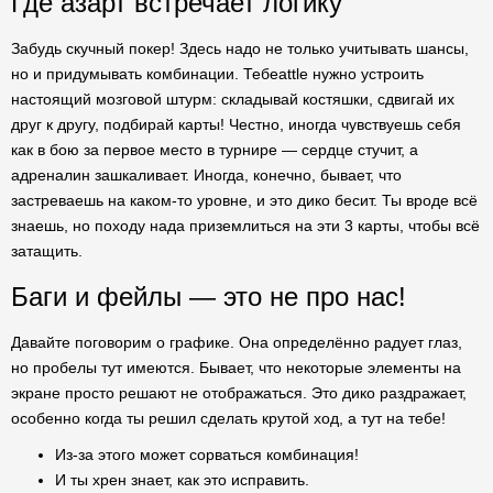
Где азарт встречает логику
Забудь скучный покер! Здесь надо не только учитывать шансы,
но и придумывать комбинации. Тебеattle нужно устроить
настоящий мозговой штурм: складывай костяшки, сдвигай их
друг к другу, подбирай карты! Честно, иногда чувствуешь себя
как в бою за первое место в турнире — сердце стучит, а
адреналин зашкаливает. Иногда, конечно, бывает, что
застреваешь на каком-то уровне, и это дико бесит. Ты вроде всё
знаешь, но походу нада приземлиться на эти 3 карты, чтобы всё
затащить.
Баги и фейлы — это не про нас!
Давайте поговорим о графике. Она определённо радует глаз,
но пробелы тут имеются. Бывает, что некоторые элементы на
экране просто решают не отображаться. Это дико раздражает,
особенно когда ты решил сделать крутой ход, а тут на тебе!
Из-за этого может сорваться комбинация!
И ты хрен знает, как это исправить.