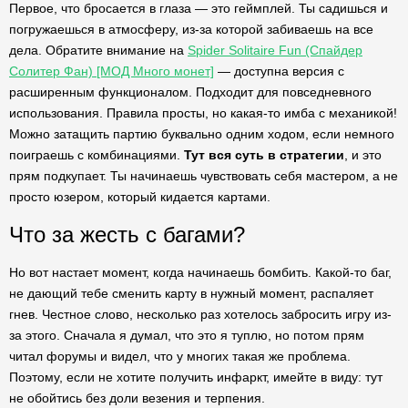
Первое, что бросается в глаза — это геймплей. Ты садишься и
погружаешься в атмосферу, из-за которой забиваешь на все
дела. Обратите внимание на
Spider Solitaire Fun (Спайдер
Солитер Фан) [МОД Много монет]
— доступна версия с
расширенным функционалом. Подходит для повседневного
использования. Правила просты, но какая-то имба с механикой!
Можно затащить партию буквально одним ходом, если немного
поиграешь с комбинациями.
Тут вся суть в стратегии
, и это
прям подкупает. Ты начинаешь чувствовать себя мастером, а не
просто юзером, который кидается картами.
Что за жесть с багами?
Но вот настает момент, когда начинаешь бомбить. Какой-то баг,
не дающий тебе сменить карту в нужный момент, распаляет
гнев. Честное слово, несколько раз хотелось забросить игру из-
за этого. Сначала я думал, что это я туплю, но потом прям
читал форумы и видел, что у многих такая же проблема.
Поэтому, если не хотите получить инфаркт, имейте в виду: тут
не обойтись без доли везения и терпения.