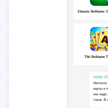
Classic Solitaire:
Tiki Solitaire 
astap-1
Неплохо 
карты и 
как надо
глаза. В