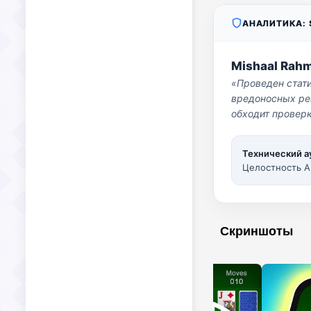
АНАЛИТИКА: S
Mishaal Rah
«Проведен стат
вредоносных per
обходит проверк
Технический а
Целостность A
Скриншоты