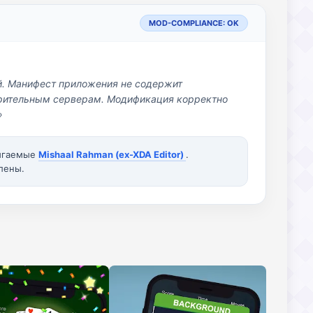
MOD-COMPLIANCE: OK
й. Манифест приложения не содержит
озрительным серверам. Модификация корректно
»
вигаемые
Mishaal Rahman (ex-XDA Editor)
.
лены.