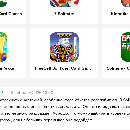
 Card Games
7 Solitaire
Klondike S
TriPeaks
FreeCell Solitaire: Card Games
Solitaire -
00
28 February 2026 18:00
отдохнуть с карточкой, особенно когда хочется расслабиться. В Sol
постепенно пытаешься достичь результата. Однако иногда возникают
, и это немного раздражает. Хорошо, что можно выбирать уровень с
 целом, для небольших перерывов она подойдёт.