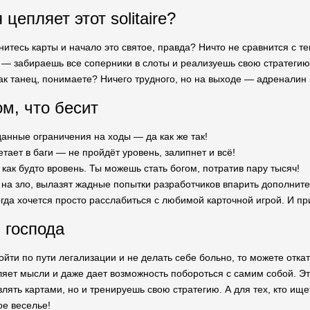
цепляет этот solitaire?
нитесь карты и начало это святое, правда? Ничто не сравнится с тем
— забираешь все соперники в слоты и реализуешь свою стратегию. 
как танец, понимаете? Ничего трудного, но на выходе — адреналин 
ом, что бесит
анные ограничения на ходы — да как же так!
етает в баги — не пройдёт уровень, залипнет и всё!
 как будто вровень. Ты можешь стать богом, потратив пару тысяч!
к на зло, вылазят жадные попытки разработчиков впарить дополните
гда хочется просто расслабиться с любимой карточной игрой. И при
 господа
йти по пути легализации и не делать себе больно, то можете откати
яет мысли и даже дает возможность побороться с самим собой. Это 
влять картами, но и тренируешь свою стратегию. А для тех, кто ищ
ое веселье!