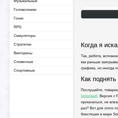
Музыкальные
Головоломки
Гонки
RPG
Симуляторы
Когда я иск
Стратегии
Викторины
Так, ребята, вспомни
Словесные
как раньше заигрывал
графика, но иногда 
Спортивные
Как поднять
Послушайте, товарищ
Unlocked]
. Версия с
прокачаться, не влез
раз? Вот для этого-т
блестяшек в мире Soli