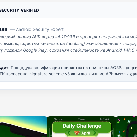
ECURITY VERIFIED
man
— Android Security Expert
ический анализ APK через JADX-GUI и проверка подписей ключе
missions, скрытых перехватов (hooking) или обращения к под
у подписи Google Play, сохраняя стабильность на Android 14/15.
удит:
Процедура верификации опирается на принципы AOSP, прод
PK проверена: signature scheme v3 активна, лишние API-вызовы уда