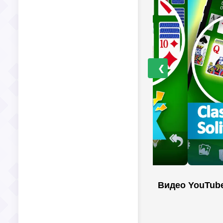
❮
Видео YouTub