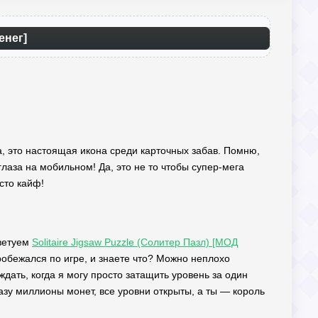
енег]
гра, это настоящая икона среди карточных забав. Помню,
глаза на мобильном! Да, это не то чтобы супер-мега
сто кайф!
оветуем
Solitaire Jigsaw Puzzle (Солитер Пазл) [МОД
робежался по игре, и знаете что? Можно неплохо
 ждать, когда я могу просто затащить уровень за один
разу миллионы монет, все уровни открыты, а ты — король