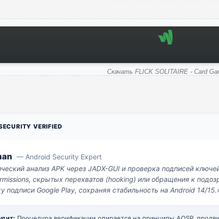
Скачать FLICK SOLITAIRE - Card G
ECURITY VERIFIED
man
— Android Security Expert
ический анализ APK через JADX-GUI и проверка подписей ключе
missions, скрытых перехватов (hooking) или обращения к под
у подписи Google Play, сохраняя стабильность на Android 14/15.
удит:
Процедура верификации опирается на принципы AOSP, прод