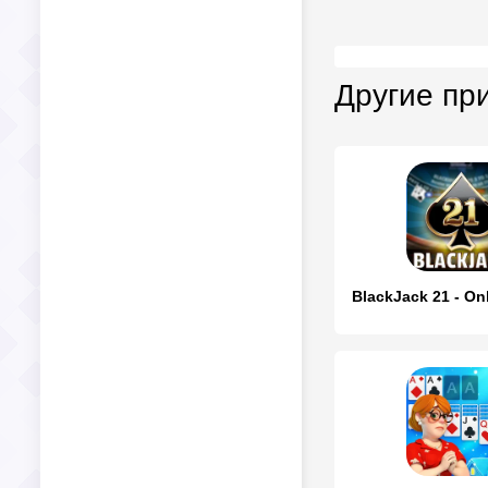
Другие пр
BlackJack 21 - On