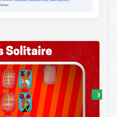
лены.
❯