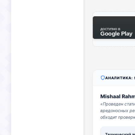
ДОСТУПНО В
Google Play
АНАЛИТИКА: S
Mishaal Rah
«Проведен стат
вредоносных per
обходит проверк
Технический а