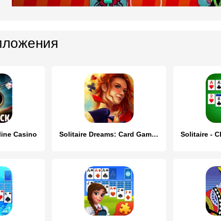
иложения
line Casino
Solitaire Dreams: Card Games