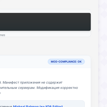
ames
MOD-COMPLIANCE: OK
й. Манифест приложения не содержит
озрительным серверам. Модификация корректно
»
вигаемые
Mishaal Rahman (ex-XDA Editor)
.