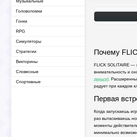
Музыкальные
Головоломки
Гонки
RPG
Симуляторы
Почему FLIC
Стратегии
Викторины
FLICK SOLITAIRE — з
Словесные
внимательность и ох
деньги]
. Расширенные
Спортивные
радует при каждом кл
Первая встр
Когда запускаешь иг
раз вытаскиваешь нов
моменты действитель
минимально возмож