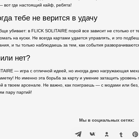
— вот где настоящий кайф, ребята!
огда тебе не верится в удачу
обще убивает: в FLICK SOLITAIRE порой все зависит не столько от те
ломать на куски. Не всегда картами удается управлять, и это подбе
ния, и ты только наблюдаешь за тем, как события разворачиваются 
 или нет?
TAIRE — игра с отличной идеей, но иногда дико нагружающая меха
етку! Но именно эта борьба за карту и умение затащить уровень п
 в твоем арсенале. Не важно, как поиграешь — с модами или без, 
им пару партий!
Мы в социальных сетях: