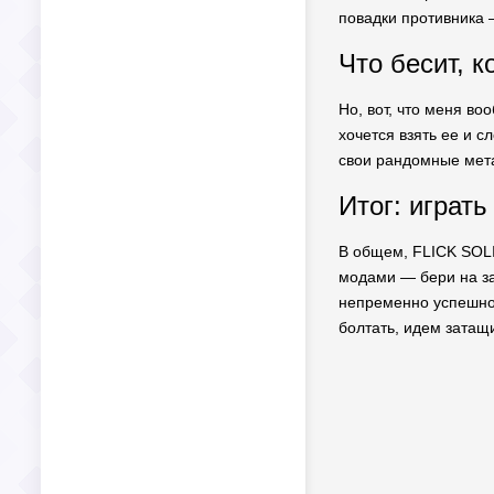
повадки противника 
Что бесит, к
Но, вот, что меня во
хочется взять ее и с
свои рандомные мета
Итог: играть
В общем, FLICK SOLI
модами — бери на зам
непременно успешной
болтать, идем затащ