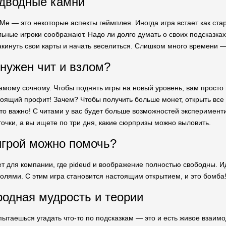
одводные камни
ll Me — это некоторые аспекты геймплея. Иногда игра встает как ст
льные игроки соображают. Надо ли долго думать о своих подсказках
акинуть свои карты и начать веселиться. Слишком много времени —
нужен чит и взлом?
амому сочному. Чтобы поднять игры на новый уровень, вам просто
стоящий профит! Зачем? Чтобы получить больше монет, открыть все 
то важно! С читами у вас будет больше возможностей эксперименти
рточки, а вы ищете по три дня, какие сюрпризы можно выловить.
игрой можно помочь?
дет для компании, где pideud и воображение полностью свободны. 
олями. С этим игра становится настоящим открытием, и это бомба!
родная мудрость и теории
 пытаешься угадать что-то по подсказкам — это и есть живое взаим