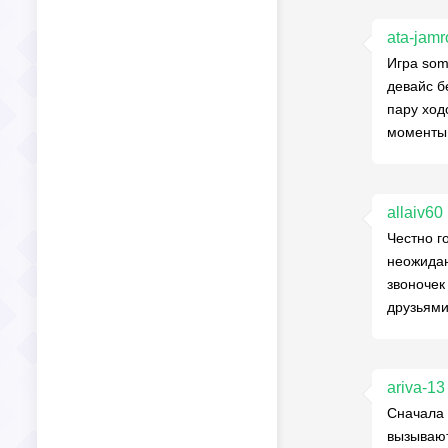
ata-jam
Игра som
девайс бе
пару ход
моменты
allaiv60
Честно г
неожидан
звоночек
друзьями
ariva-13
Сначала 
вызывают