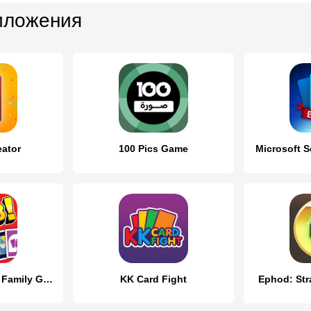
иложения
eator
100 Pics Game
Microsoft So
Card Party! Friend Family Game
KK Card Fight
Ephod: Str