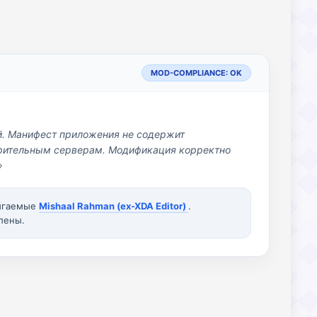
MOD-COMPLIANCE: OK
й. Манифест приложения не содержит
озрительным серверам. Модификация корректно
»
вигаемые
Mishaal Rahman (ex-XDA Editor)
.
лены.