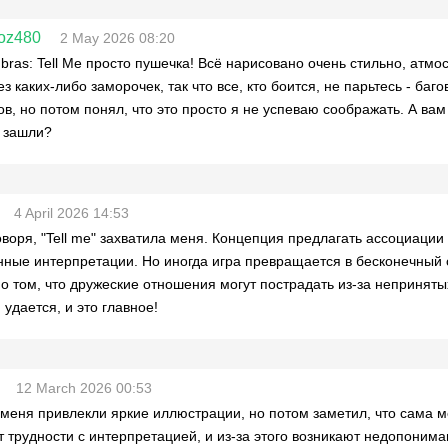
roz480
2 May 2026 08:20
bras: Tell Me просто пушечка! Всё нарисовано очень стильно, атмо
з каких-либо заморочек, так что все, кто боится, не парьтесь - баго
ов, но потом понял, что это просто я не успеваю соображать. А вам
 зашли?
4 April 2026 14:53
оворя, "Tell me" захватила меня. Концепция предлагать ассоциации
ные интерпретации. Но иногда игра превращается в бесконечный сп
 о том, что дружеские отношения могут пострадать из-за непринят
 удается, и это главное!
12 March 2026 00:53
меня привлекли яркие иллюстрации, но потом заметил, что сама м
 трудности с интерпретацией, и из-за этого возникают недопонима