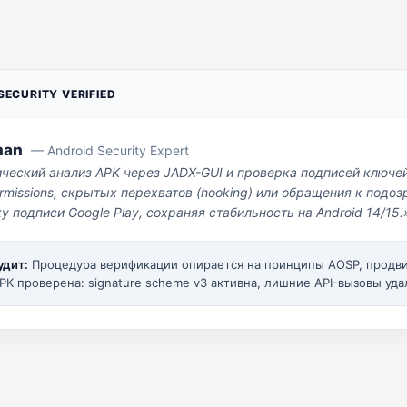
ECURITY VERIFIED
man
— Android Security Expert
ический анализ APK через JADX-GUI и проверка подписей ключе
missions, скрытых перехватов (hooking) или обращения к под
у подписи Google Play, сохраняя стабильность на Android 14/15.
удит:
Процедура верификации опирается на принципы AOSP, прод
PK проверена: signature scheme v3 активна, лишние API-вызовы уда