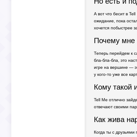
Но есть и п
А вот что бесит в Te
ожидание, пока оста
хочется побыстрее з
Почему мне 
Теперь перейдем к с
бла-бла-бла, это на
игре на вершине — э
у кого-то уже все ка
Кому такой 
Tell Me отлично зай
отвечают своими пар
Как жива на
Когда ты с друзьями