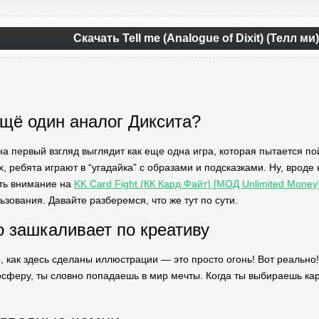
Скачать Tell me (Analogue of Dixit) (Телл м
щё один аналог Диксита?
 на первый взгляд выглядит как еще одна игра, которая пытается 
х, ребята играют в “угадайка” с образами и подсказками. Ну, врод
ть внимание на
KK Card Fight (КК Кард Файт) [МОД Unlimited Money
зования. Давайте разберемся, что же тут по сути.
о зашкаливает по креативу
, как здесь сделаны иллюстрации — это просто огонь! Вот реально
сферу, ты словно попадаешь в мир мечты. Когда ты выбираешь карт