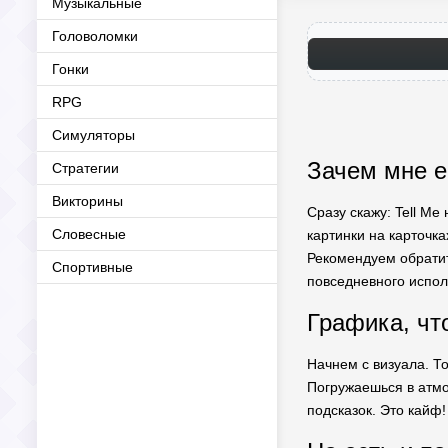
Музыкальные
Головоломки
Гонки
RPG
Симуляторы
Зачем мне е
Стратегии
Викторины
Сразу скажу: Tell Me
Словесные
картинки на карточка
Рекомендуем обрати
Спортивные
повседневного исполь
Графика, чт
Начнем с визуала. То
Погружаешься в атмо
подсказок. Это кайф!