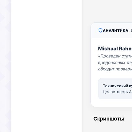
АНАЛИТИКА: S
Mishaal Rah
«Проведен стат
вредоносных per
обходит проверк
Технический а
Целостность A
Скриншоты