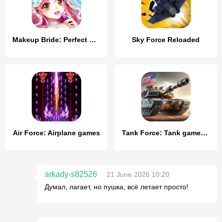
Makeup Bride: Perfect Wedding
Sky Force Reloaded
Air Force: Airplane games
Tank Force: Tank games blitz
arkady-s82526
21 June 2026 10:20
Думал, лагает, но пушка, всё летает просто!