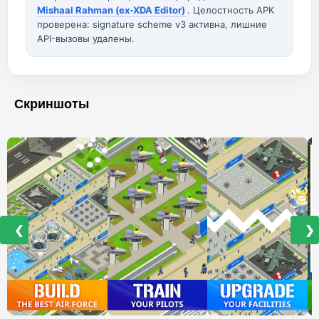
Mishaal Rahman (ex-XDA Editor)
. Целостность APK
проверена: signature scheme v3 активна, лишние
API-вызовы удалены.
Скриншоты
❮
❯