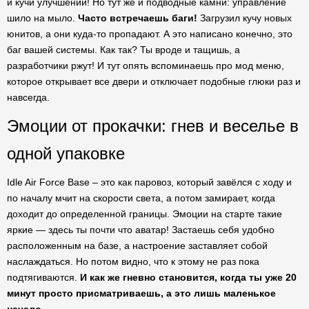
и кучи улучшений! Но тут же и подводные камни: управление
шило на мыло.
Часто встречаешь баги!
Загрузил кучу новых
юнитов, а они куда-то пропадают. А это написано конечно, это
баг вашей системы. Как так? Ты вроде и тащишь, а
разработчики ржут! И тут опять вспоминаешь про мод меню,
которое открывает все двери и отключает подобные глюки раз и
навсегда.
Эмоции от прокачки: гнев и веселье в
одной упаковке
Idle Air Force Base – это как паровоз, который завёлся с ходу и
по началу мчит на скорости света, а потом замирает, когда
доходит до определенной границы. Эмоции на старте такие
яркие — здесь ты почти что аватар! Застаешь себя удобно
расположенным на базе, а настроение заставляет собой
наслаждаться. Но потом видно, что к этому не раз пока
подтягиваются.
И как же гневно становится, когда ты уже 20
минут просто присматриваешь, а это лишь маленькое