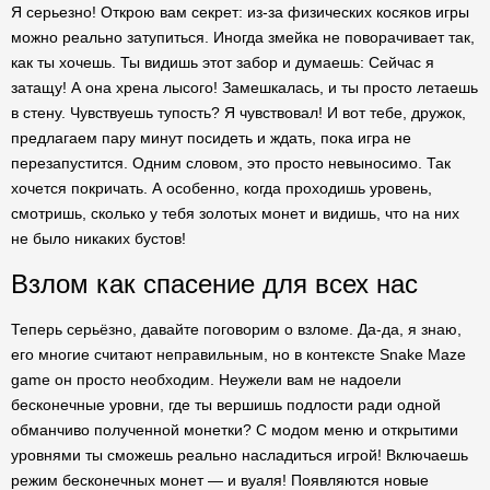
Я серьезно! Открою вам секрет: из-за физических косяков игры
можно реально затупиться. Иногда змейка не поворачивает так,
как ты хочешь. Ты видишь этот забор и думаешь: Сейчас я
затащу! А она хрена лысого! Замешкалась, и ты просто летаешь
в стену. Чувствуешь тупость? Я чувствовал! И вот тебе, дружок,
предлагаем пару минут посидеть и ждать, пока игра не
перезапустится. Одним словом, это просто невыносимо. Так
хочется покричать. А особенно, когда проходишь уровень,
смотришь, сколько у тебя золотых монет и видишь, что на них
не было никаких бустов!
Взлом как спасение для всех нас
Теперь серьёзно, давайте поговорим о взломе. Да-да, я знаю,
его многие считают неправильным, но в контексте Snake Maze
game он просто необходим. Неужели вам не надоели
бесконечные уровни, где ты вершишь подлости ради одной
обманчиво полученной монетки? С модом меню и открытими
уровнями ты сможешь реально насладиться игрой! Включаешь
режим бесконечных монет — и вуаля! Появляются новые