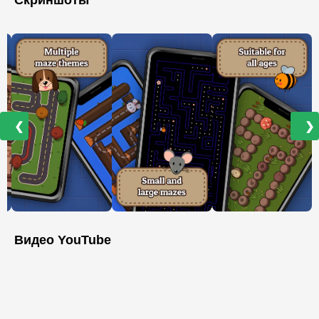
Скриншоты
❮
❯
Видео YouTube