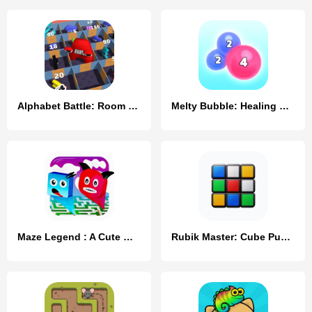
Alphabet Battle: Room Maze
Melty Bubble: Healing Puzzle
Maze Legend : A Cute Maze Game
Rubik Master: Cube Puzzle 3D