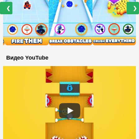
❮
❯
Видео YouTube