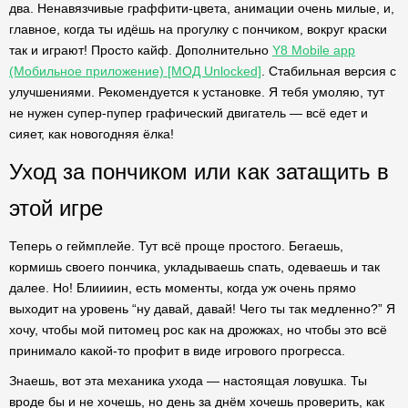
два. Ненавязчивые граффити-цвета, анимации очень милые, и,
главное, когда ты идёшь на прогулку с пончиком, вокруг краски
так и играют! Просто кайф. Дополнительно
Y8 Mobile app
(Мобильное приложение) [МОД Unlocked]
. Стабильная версия с
улучшениями. Рекомендуется к установке. Я тебя умоляю, тут
не нужен супер-пупер графический двигатель — всё едет и
сияет, как новогодняя ёлка!
Уход за пончиком или как затащить в
этой игре
Теперь о геймплейе. Тут всё проще простого. Бегаешь,
кормишь своего пончика, укладываешь спать, одеваешь и так
далее. Но! Блиииин, есть моменты, когда уж очень прямо
выходит на уровень “ну давай, давай! Чего ты так медленно?” Я
хочу, чтобы мой питомец рос как на дрожжах, но чтобы это всё
принимало какой-то профит в виде игрового прогресса.
Знаешь, вот эта механика ухода — настоящая ловушка. Ты
вроде бы и не хочешь, но день за днём хочешь проверить, как