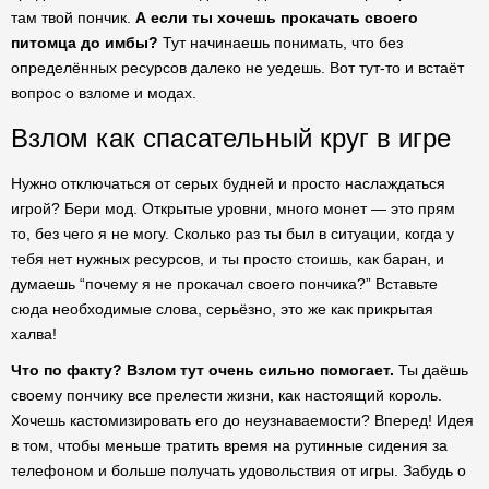
там твой пончик.
А если ты хочешь прокачать своего
питомца до имбы?
Тут начинаешь понимать, что без
определённых ресурсов далеко не уедешь. Вот тут-то и встаёт
вопрос о взломе и модах.
Взлом как спасательный круг в игре
Нужно отключаться от серых будней и просто наслаждаться
игрой? Бери мод. Открытые уровни, много монет — это прям
то, без чего я не могу. Сколько раз ты был в ситуации, когда у
тебя нет нужных ресурсов, и ты просто стоишь, как баран, и
думаешь “почему я не прокачал своего пончика?” Вставьте
сюда необходимые слова, серьёзно, это же как прикрытая
халва!
Что по факту? Взлом тут очень сильно помогает.
Ты даёшь
своему пончику все прелести жизни, как настоящий король.
Хочешь кастомизировать его до неузнаваемости? Вперед! Идея
в том, чтобы меньше тратить время на рутинные сидения за
телефоном и больше получать удовольствия от игры. Забудь о