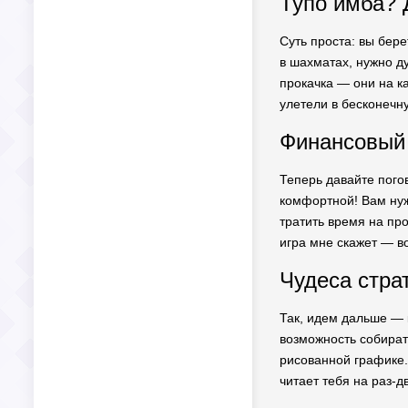
Тупо имба? 
Суть проста: вы бер
в шахматах, нужно д
прокачка — они на ка
улетели в бесконечну
Финансовый 
Теперь давайте пого
комфортной! Вам нуж
тратить время на про
игра мне скажет — в
Чудеса стра
Так, идем дальше — к
возможность собират
рисованной графике.
читает тебя на раз-