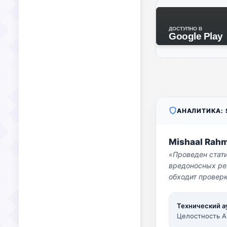
ДОСТУПНО В
Google Play
АНАЛИТИКА: S
Mishaal Rah
«Проведен стат
вредоносных per
обходит проверк
Технический а
Целостность A