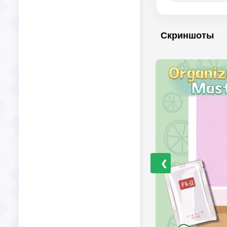
Скриншоты
❮