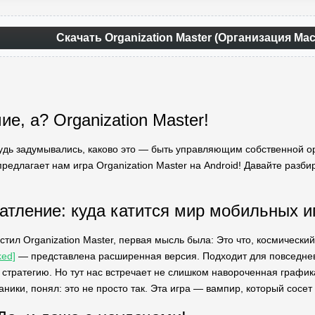
Скачать Organization Master (Организация Ма
ие, а? Organization Master!
будь задумывались, каково это — быть управляющим собственной ор
редлагает нам игра Organization Master на Android! Давайте разбира
атление: куда катится мир мобильных и
стил Organization Master, первая мысль была: Это что, космическ
ed]
— представлена расширенная версия. Подходит для повседневн
 стратегию. Но тут нас встречает не слишком навороченная графика
аники, понял: это не просто так. Эта игра — вампир, который сосет