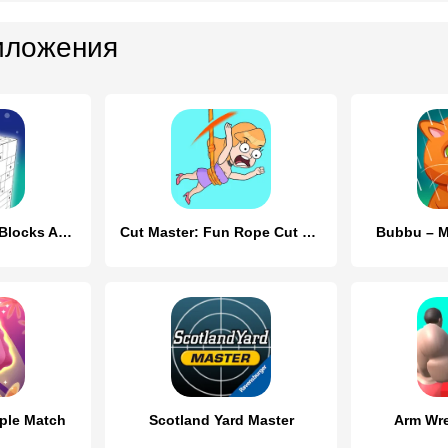
иложения
Tap Master - Take Blocks Away
Cut Master: Fun Rope Cut Game
Bubbu – My
iple Match
Scotland Yard Master
Arm Wre