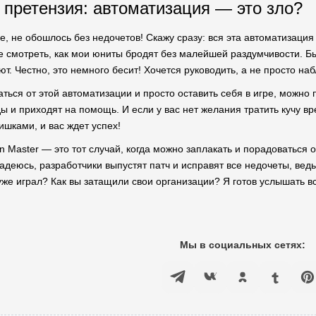
 претензия: автоматизация — это зло?
ре, не обошлось без недочетов! Скажу сразу: вся эта автоматизация 
 смотреть, как мои юниты бродят без малейшей раздумчивости. Быв
т. Честно, это немного бесит! Хочется руководить, а не просто н
ться от этой автоматизации и просто оставить себя в игре, можно 
ы и приходят на помощь. И если у вас нет желания тратить кучу в
ишками, и вас ждет успех!
n Master — это тот случай, когда можно заплакать и порадоваться 
адеюсь, разработчики выпустят патч и исправят все недочеты, вед
уже играл? Как вы затащили свои организации? Я готов услышать в
Мы в социальных сетях: