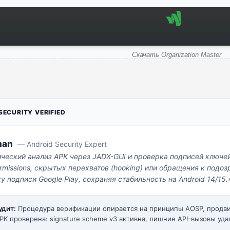
Скачать Organization Master
ECURITY VERIFIED
man
— Android Security Expert
ический анализ APK через JADX-GUI и проверка подписей ключе
missions, скрытых перехватов (hooking) или обращения к под
у подписи Google Play, сохраняя стабильность на Android 14/15.
удит:
Процедура верификации опирается на принципы AOSP, прод
PK проверена: signature scheme v3 активна, лишние API-вызовы уда