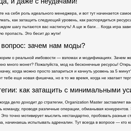
Да, и даже с неудачами!
ете на себя роль идеального менеджера, и вот тут начинается само
умать, как затащить следующий уровень, как распорядиться ресурс
ждом шагу пытаются вас настигнуть! А ще ж баги… Когда игра завис
ю пропасть. Это бесит до жути!
вопрос: зачем нам моды?
ворим о реальной имбовости — взломах и модификациях. Зачем же 
но много монет? Пожалуйста, мод на бесконечные ресурсы! Открыт
качку, когда можно просто запариться и качнуть уровень за 5 мину
от тебе еще новая фишечка, но в то же время, когда не хватает т
тегии: как затащить с минимальными у
огда дело доходит до стратегии, Organization Master заставляет в
ь команду, проводя различные операции, обманывая конкурентов.
 Это точно мотивирует мыслить нестандартно, пробовать разные ст
два, начинаешь испытывать адреналин. Тут всегда в вопросе — кто 