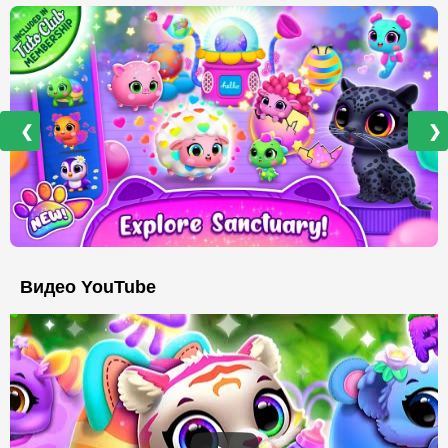
❮
❯
Видео YouTube