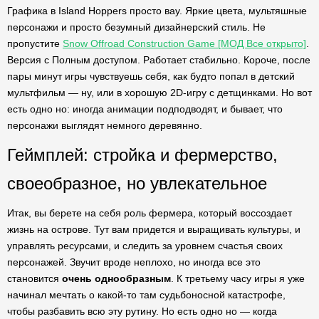
Графика в Island Hoppers просто вау. Яркие цвета, мультяшные
персонажи и просто безумный дизайнерский стиль. Не
пропустите
Snow Offroad Construction Game [МОД Все открыто]
.
Версия с Полным доступом. Работает стабильно. Короче, после
пары минут игры чувствуешь себя, как будто попал в детский
мультфильм — ну, или в хорошую 2D-игру с детщинками. Но вот
есть одно но: иногда анимации подподводят, и бывает, что
персонажи выглядят немного деревянно.
Геймплей: стройка и фермерство,
своеобразное, но увлекательное
Итак, вы берете на себя роль фермера, который воссоздает
жизнь на острове. Тут вам придется и выращивать культуры, и
управлять ресурсами, и следить за уровнем счастья своих
персонажей. Звучит вроде неплохо, но иногда все это
становится
очень однообразным
. К третьему часу игры я уже
начинал мечтать о какой-то там судьбоносной катастрофе,
чтобы разбавить всю эту рутину. Но есть одно но — когда