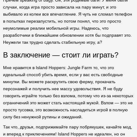
Причем speaking of bagy. Ой, эти родимые баги! У меня были
случаи, когда игра просто зависала на пару минут, и это
выбивало из колеи все впечатление. Я чуть не сломал телефон
в попытках перезапустить, но потом понял, что это просто
неумолимые реалии мобильной игры. Надеюсь, что
разработчики в ближайшем обновлении хотя бы подправят это.
Неужели так трудно сделать стабильную игру, а?
В заключение — стоит ли играть?
Mне нравится в Island Hoppers: Jungle Farm то, что это
идеальный способ убить время, если у вас есть свободные
минутки. Вы можете раскрутить свою ферму, прокачать
персонажей и получить нее массу удовольствия. Я не буду
говорить играйте только без взлома, потому что из-за некоторых
ограничений это может стать настоящей мукой. Взлом — это не
просто тусовка, это возможность насладиться игрой в полную
силу без ненужной рутины и ожиданий.
Так что, друзья, подприжимайте пару побрякушек, качайте мод,
и вперед к приключениям! Island Hoppers не идеален, но он