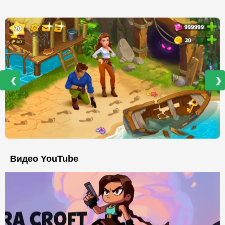
❮
❯
Видео YouTube