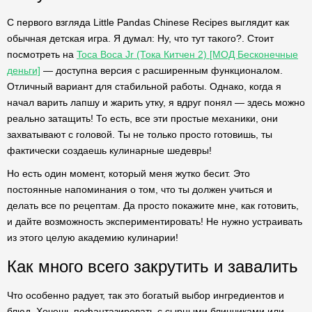
С первого взгляда Little Pandas Chinese Recipes выглядит как
обычная детская игра. Я думал: Ну, что тут такого?. Стоит
посмотреть на
Toca Boca Jr (Тока Китчен 2) [МОД Бесконечные
деньги]
— доступна версия с расширенным функционалом.
Отличный вариант для стабильной работы. Однако, когда я
начал варить лапшу и жарить утку, я вдруг понял — здесь можно
реально затащить! То есть, все эти простые механики, они
захватывают с головой. Ты не только просто готовишь, ты
фактически создаешь кулинарные шедевры!
Но есть один момент, который меня жутко бесит. Это
постоянные напоминания о том, что ты должен учиться и
делать все по рецептам. Да просто покажите мне, как готовить,
и дайте возможность экспериментировать! Не нужно устраивать
из этого целую академию кулинарии!
Как много всего закрутить и завалить
Что особенно радует, так это богатый выбор ингредиентов и
блюд. Хочешь пофантазировать с сырными блинчиками или