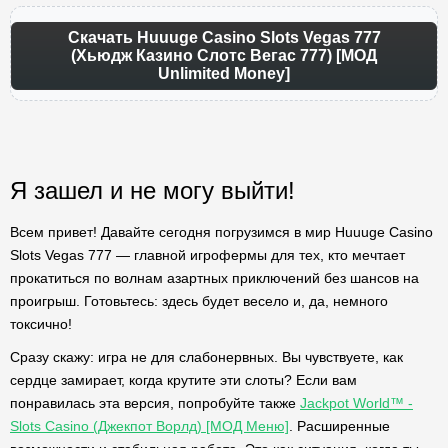
Скачать Huuuge Casino Slots Vegas 777
(Хьюдж Казино Слотс Вегас 777) [МОД
Unlimited Money]
Я зашел и не могу выйти!
Всем привет! Давайте сегодня погрузимся в мир Huuuge Casino
Slots Vegas 777 — главной игрофермы для тех, кто мечтает
прокатиться по волнам азартных приключений без шансов на
проигрыш. Готовьтесь: здесь будет весело и, да, немного
токсично!
Сразу скажу: игра не для слабонервных. Вы чувствуете, как
сердце замирает, когда крутите эти слоты? Если вам
понравилась эта версия, попробуйте также
Jackpot World™ -
Slots Casino (Джекпот Ворлд) [МОД Меню]
. Расширенные