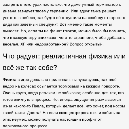
застрять в текстурах настолько, что даже умный терминатор с
дивана завидует твоему терпению. Или вдруг тачка решает
улететь в небеса, как будто её отпустили на свободу от строгого
дяди как заветный спецпункт. Вот именно такие моменты
выносят! Но, если ты не фанат глюков, можно было бы помнить,
что в каждую игру впихивают чего-то странного, чтобы добавить
веселья. ХГ или недоработанное? Вопрос открытый.
Что радует: реалистичная физика или
всё же так себе?
Физика в игре довольно приличная: ты чувствуешь, как твоё
ведро на колесах осыпается тормозами на каждом повороте.
Очень круто, когда реализм не забывают, особенно для тех, кто
готов вникнуть в процесс. Но, иногда ощущения размываются
из-за какого-то Павла, который делает всё, что хочет, под носом
твоей тачки. Достал! Но если сконцентрироваться и забить на
этих неумех, можно получать настоящий профит от
парковочного процесса.