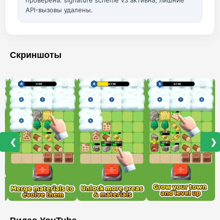
проверена: signature scheme v3 активна, лишние
API-вызовы удалены.
Скриншоты
❮
❯